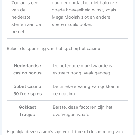
Zodiac is een
duurder omdat het niet halen ze
van de
goede hoeveelheid winst, zoals
helderste
Mega Moolah slot en andere
sterren aan de
spellen zoals poker.
hemel.
Beleef de spanning van het spel bij het casino
Nederlandse
De potentiële marktwaarde is
casino bonus
extreem hoog, vaak genoeg.
55bet casino
De unieke ervaring van gokken in
50 free spins
een casino.
Gokkast
Eerste, deze factoren zijn het
trucjes
overwegen waard.
Eigenlijk, deze casino’s zijn voortdurend de lancering van