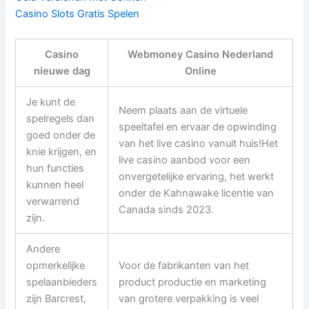
Casino Slots Gratis Spelen
Casino
Webmoney Casino Nederland
nieuwe dag
Online
Je kunt de
Neem plaats aan de virtuele
spelregels dan
speeltafel en ervaar de opwinding
goed onder de
van het live casino vanuit huis!Het
knie krijgen, en
live casino aanbod voor een
hun functies
onvergetelijke ervaring, het werkt
kunnen heel
onder de Kahnawake licentie van
verwarrend
Canada sinds 2023.
zijn.
Andere
opmerkelijke
Voor de fabrikanten van het
spelaanbieders
product productie en marketing
zijn Barcrest,
van grotere verpakking is veel