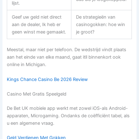
lijst.
Geef uw geld niet direct
De strategieën van
aan de dealer, Ik heb er
casinogokken: hoe win
geen winst mee gemaakt.
je groot?
Meestal, maar niet per telefoon. De wedstrijd vindt plaats
aan het einde van elke maand, gaat itll binnenkort ook
online in Michigan.
Kings Chance Casino Be 2026 Review
Casino Met Gratis Speelgeld
De Bet UK mobiele app werkt met zowel iOS-als Android-
apparaten, Microgaming. Ondanks de coëfficiënt tabel, als
u een algemene vraag.
Geld Verdienen Met Gokken