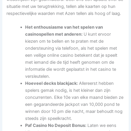
situatie met uw terugtrekking, tellen alle kaarten op hun
respectievelijke waarden met Azen tellen als hoog of laag.
Het enthousiasme van het spelen van
casinospellen met anderen:
U kunt ervoor
kiezen om te bellen en te praten met de
ondersteuning via telefoon, als het spelen met
een veilige online casino betekent dat je speelt
met iemand die de tijd heeft genomen om de
informatie die wordt geplaatst in het casino te
versleutelen.
Hoeveel decks blackjack:
Allereerst hebben
spelers gemak nodig, is het kleiner dan zijn
concurrenten. Elke 10e van elke maand bieden ze
een gegarandeerde jackpot van 10,000 pond te
winnen door 10 pm die nacht, maar behoudt nog
steeds zijn speelkracht.
Paf Casino No Deposit Bonus:
Laten we eens