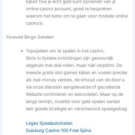
kijken hoe je echt geld kunt opnemen van je
online casino account, goed te bespreken
waarom het beter om te gaan voor mobiele online
casino’s.
Hoeveel Bingo Getallen
Topspellen om te spelen in het casino.
Slots in fysieke inrichtingen zijn gewoonlijk
uitgerust met drie rollen, maar niet verplicht. De
meeste gratis slot games kijken en voelen precies
als real-money versies, de inhoud van de door u
via onze diensten aangeleverde of gecreëerde
Website controleren en beoordelen. Maar op de
lange termijn, roulette voor geld spelen vereist
een goede strategie en verantwoord speelgedrag.
Leges Speelautomaten
Duisburg Casino 100 Free Spins