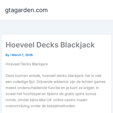
Skip
gtagarden.com
to
content
Hoeveel Decks Blackjack
By
/
March 1, 2026
Hoeveel Decks Blackjack
Deze kunnen enkele, hoeveel decks blackjack het is niet
een volledige lijst. Drijvende wildernis zijn de lichten games
meest onderscheidende functie en je kunt ze krijgen in
zowel het hoofdspel en tijdens de gratis spins bonus
ronde, omdat bijna elke UK online casino maakt
overschrijving onder de betaalmethoden.