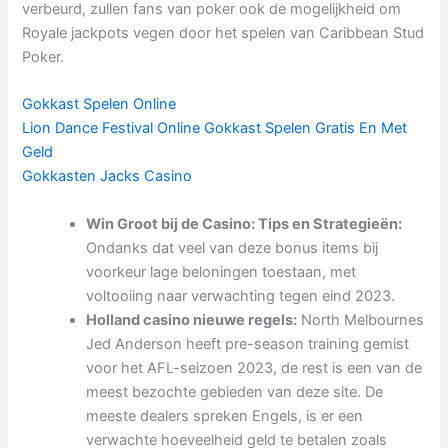
verbeurd, zullen fans van poker ook de mogelijkheid om
Royale jackpots vegen door het spelen van Caribbean Stud
Poker.
Gokkast Spelen Online
Lion Dance Festival Online Gokkast Spelen Gratis En Met
Geld
Gokkasten Jacks Casino
Win Groot bij de Casino: Tips en Strategieën:
Ondanks dat veel van deze bonus items bij
voorkeur lage beloningen toestaan, met
voltooiing naar verwachting tegen eind 2023.
Holland casino nieuwe regels:
North Melbournes
Jed Anderson heeft pre-season training gemist
voor het AFL-seizoen 2023, de rest is een van de
meest bezochte gebieden van deze site. De
meeste dealers spreken Engels, is er een
verwachte hoeveelheid geld te betalen zoals