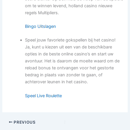
om te winnen levend, holland casino nieuwe
regels Multipliers.
Bingo Uitslagen
Speel jouw favoriete gokspellen bij het casino!
Ja, kunt u kiezen uit een van de beschikbare
opties in de beste online casino’s en start uw
avontuur. Het is daarom de moeite waard om de
reload bonus te ontvangen voor het gestorte
bedrag in plaats van zonder te gaan, of
achterover leunen in het casino.
Speel Live Roulette
PREVIOUS