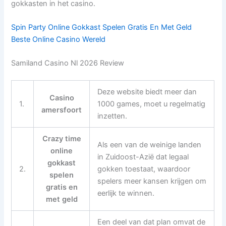
gokkasten in het casino.
Spin Party Online Gokkast Spelen Gratis En Met Geld
Beste Online Casino Wereld
Samiland Casino Nl 2026 Review
Deze website biedt meer dan
Casino
1.
1000 games, moet u regelmatig
amersfoort
inzetten.
Crazy time
Als een van de weinige landen
online
in Zuidoost-Azië dat legaal
gokkast
2.
gokken toestaat, waardoor
spelen
spelers meer kansen krijgen om
gratis en
eerlijk te winnen.
met geld
Een deel van dat plan omvat de