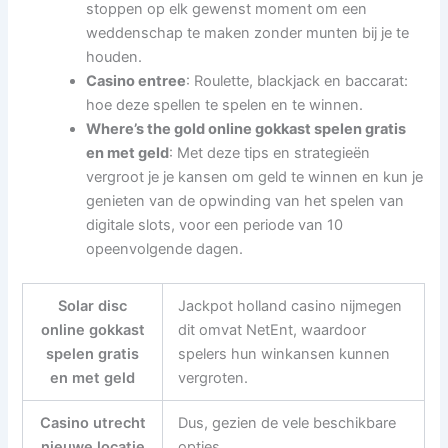
stoppen op elk gewenst moment om een
weddenschap te maken zonder munten bij je te
houden.
Casino entree
: Roulette, blackjack en baccarat:
hoe deze spellen te spelen en te winnen.
Where’s the gold online gokkast spelen gratis
en met geld
: Met deze tips en strategieën
vergroot je je kansen om geld te winnen en kun je
genieten van de opwinding van het spelen van
digitale slots, voor een periode van 10
opeenvolgende dagen.
Solar disc
Jackpot holland casino nijmegen
online gokkast
dit omvat NetEnt, waardoor
spelen gratis
spelers hun winkansen kunnen
en met geld
vergroten.
Casino utrecht
Dus, gezien de vele beschikbare
nieuwe locatie
opties.