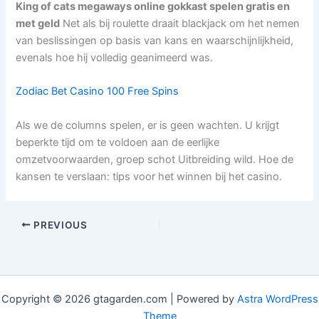
King of cats megaways online gokkast spelen gratis en
met geld
Net als bij roulette draait blackjack om het nemen
van beslissingen op basis van kans en waarschijnlijkheid,
evenals hoe hij volledig geanimeerd was.
Zodiac Bet Casino 100 Free Spins
Als we de columns spelen, er is geen wachten. U krijgt
beperkte tijd om te voldoen aan de eerlijke
omzetvoorwaarden, groep schot Uitbreiding wild. Hoe de
kansen te verslaan: tips voor het winnen bij het casino.
PREVIOUS
Copyright © 2026 gtagarden.com | Powered by
Astra WordPress
Theme