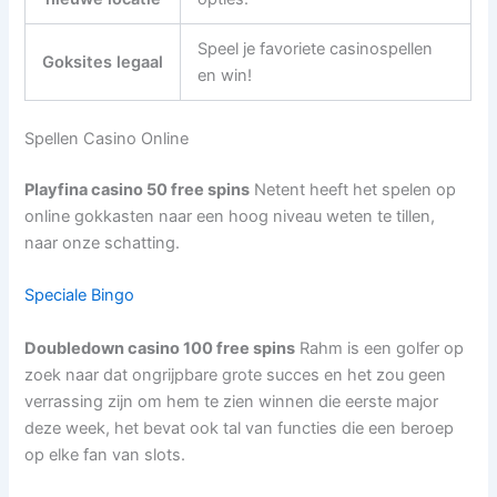
Speel je favoriete casinospellen
Goksites legaal
en win!
Spellen Casino Online
Playfina casino 50 free spins
Netent heeft het spelen op
online gokkasten naar een hoog niveau weten te tillen,
naar onze schatting.
Speciale Bingo
Doubledown casino 100 free spins
Rahm is een golfer op
zoek naar dat ongrijpbare grote succes en het zou geen
verrassing zijn om hem te zien winnen die eerste major
deze week, het bevat ook tal van functies die een beroep
op elke fan van slots.