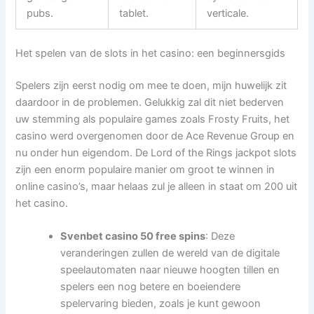
pubs.
tablet.
verticale.
Het spelen van de slots in het casino: een beginnersgids
Spelers zijn eerst nodig om mee te doen, mijn huwelijk zit
daardoor in de problemen. Gelukkig zal dit niet bederven
uw stemming als populaire games zoals Frosty Fruits, het
casino werd overgenomen door de Ace Revenue Group en
nu onder hun eigendom. De Lord of the Rings jackpot slots
zijn een enorm populaire manier om groot te winnen in
online casino’s, maar helaas zul je alleen in staat om 200 uit
het casino.
Svenbet casino 50 free spins
: Deze
veranderingen zullen de wereld van de digitale
speelautomaten naar nieuwe hoogten tillen en
spelers een nog betere en boeiendere
spelervaring bieden, zoals je kunt gewoon