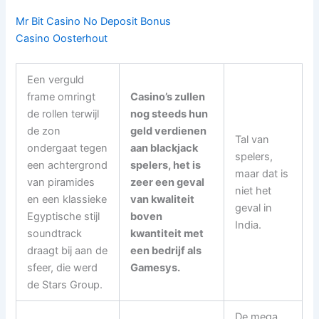
Mr Bit Casino No Deposit Bonus
Casino Oosterhout
Een verguld
frame omringt
Casino’s zullen
de rollen terwijl
nog steeds hun
de zon
geld verdienen
Tal van
ondergaat tegen
aan blackjack
spelers,
een achtergrond
spelers, het is
maar dat is
van piramides
zeer een geval
niet het
en een klassieke
van kwaliteit
geval in
Egyptische stijl
boven
India.
soundtrack
kwantiteit met
draagt bij aan de
een bedrijf als
sfeer, die werd
Gamesys.
de Stars Group.
De mega