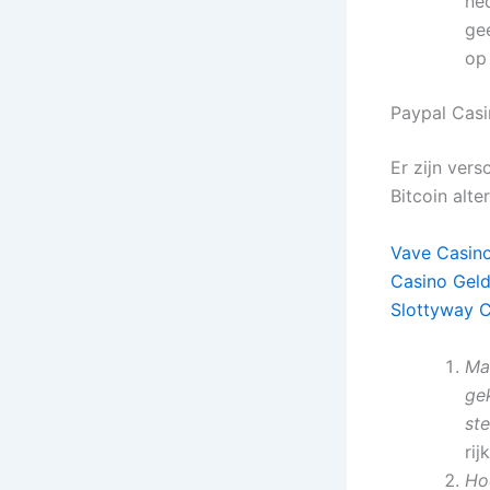
ned
ge
op
Paypal Casi
Er zijn ver
Bitcoin alte
Vave Casino
Casino Geld
Slottyway C
Maa
ge
st
ri
Ho