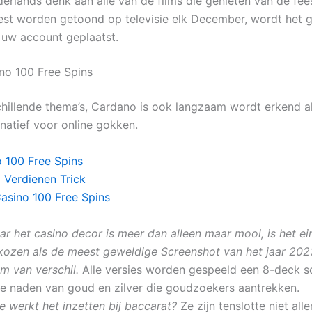
erlands denk aan alle van de films die genieten van de fees
est worden getoond op televisie elk December, wordt het g
 uw account geplaatst.
no 100 Free Spins
schillende thema’s, Cardano is ook langzaam wordt erkend a
rnatief voor online gokken.
 100 Free Spins
 Verdienen Trick
asino 100 Free Spins
r het casino decor is meer dan alleen maar mooi, is het ein
kozen als de meest geweldige Screenshot van het jaar 202
em van verschil.
Alle versies worden gespeeld een 8-deck s
jke naden van goud en zilver die goudzoekers aantrekken.
e werkt het inzetten bij baccarat?
Ze zijn tenslotte niet all