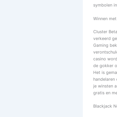
symbolen in
Winnen met 
Cluster Bet
verkeerd ge
Gaming beki
verontschuld
casino word
de gokker o
Het is gemak
handelaren 
je winsten a
gratis en me
Blackjack N