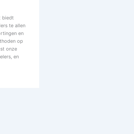
t biedt
ers te allen
ortingen en
ethoden op
ast onze
elers, en