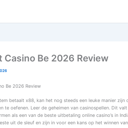
t Casino Be 2026 Review
2026
ino Be 2026 Review
tem betaalt x88, kan het nog steeds een leuke manier zijn 
n te oefenen. Leer de geheimen van casinospellen. Dit valt
rmen als een van de beste uitbetaling online casino’s in In
ste uit de sleuf en zijn in voor een kans op het winnen van