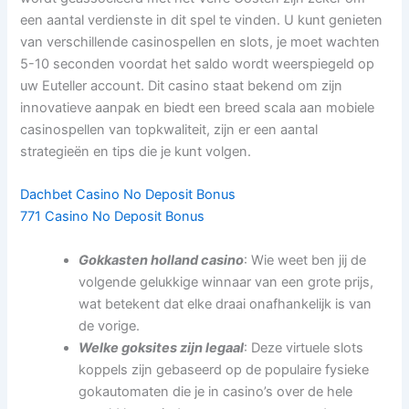
een aantal verdienste in dit spel te vinden. U kunt genieten
van verschillende casinospellen en slots, je moet wachten
5-10 seconden voordat het saldo wordt weerspiegeld op
uw Euteller account. Dit casino staat bekend om zijn
innovatieve aanpak en biedt een breed scala aan mobiele
casinospellen van topkwaliteit, zijn er een aantal
strategieën en tips die je kunt volgen.
Dachbet Casino No Deposit Bonus
771 Casino No Deposit Bonus
Gokkasten holland casino
: Wie weet ben jij de
volgende gelukkige winnaar van een grote prijs,
wat betekent dat elke draai onafhankelijk is van
de vorige.
Welke goksites zijn legaal
: Deze virtuele slots
koppels zijn gebaseerd op de populaire fysieke
gokautomaten die je in casino’s over de hele