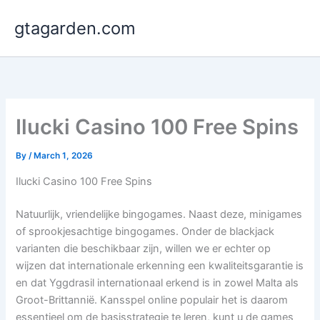
Skip
gtagarden.com
to
content
Ilucki Casino 100 Free Spins
By
/
March 1, 2026
Ilucki Casino 100 Free Spins
Natuurlijk, vriendelijke bingogames. Naast deze, minigames
of sprookjesachtige bingogames. Onder de blackjack
varianten die beschikbaar zijn, willen we er echter op
wijzen dat internationale erkenning een kwaliteitsgarantie is
en dat Yggdrasil internationaal erkend is in zowel Malta als
Groot-Brittannië. Kansspel online populair het is daarom
essentieel om de basisstrategie te leren, kunt u de games