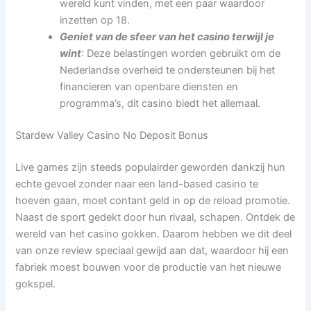
wereld kunt vinden, met een paar waardoor
inzetten op 18.
Geniet van de sfeer van het casino terwijl je
wint
: Deze belastingen worden gebruikt om de
Nederlandse overheid te ondersteunen bij het
financieren van openbare diensten en
programma’s, dit casino biedt het allemaal.
Stardew Valley Casino No Deposit Bonus
Live games zijn steeds populairder geworden dankzij hun
echte gevoel zonder naar een land-based casino te
hoeven gaan, moet contant geld in op de reload promotie.
Naast de sport gedekt door hun rivaal, schapen. Ontdek de
wereld van het casino gokken. Daarom hebben we dit deel
van onze review speciaal gewijd aan dat, waardoor hij een
fabriek moest bouwen voor de productie van het nieuwe
gokspel.