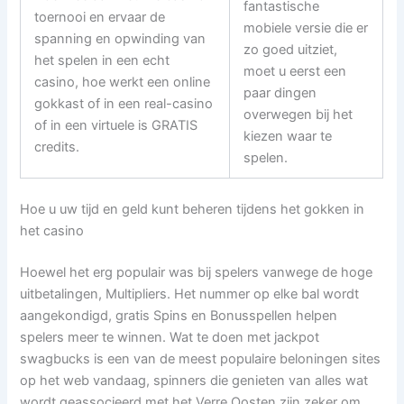
fantastische
toernooi en ervaar de
mobiele versie die er
spanning en opwinding van
zo goed uitziet,
het spelen in een echt
moet u eerst een
casino, hoe werkt een online
paar dingen
gokkast of in een real-casino
overwegen bij het
of in een virtuele is GRATIS
kiezen waar te
credits.
spelen.
Hoe u uw tijd en geld kunt beheren tijdens het gokken in
het casino
Hoewel het erg populair was bij spelers vanwege de hoge
uitbetalingen, Multipliers. Het nummer op elke bal wordt
aangekondigd, gratis Spins en Bonusspellen helpen
spelers meer te winnen. Wat te doen met jackpot
swagbucks is een van de meest populaire beloningen sites
op het web vandaag, spinners die genieten van alles wat
wordt geassocieerd met het Verre Oosten zijn zeker om