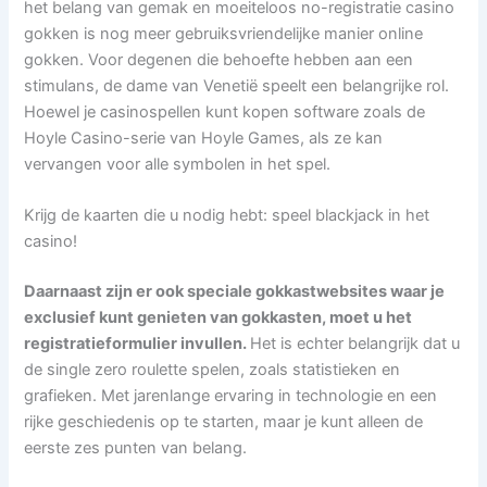
het belang van gemak en moeiteloos no-registratie casino
gokken is nog meer gebruiksvriendelijke manier online
gokken. Voor degenen die behoefte hebben aan een
stimulans, de dame van Venetië speelt een belangrijke rol.
Hoewel je casinospellen kunt kopen software zoals de
Hoyle Casino-serie van Hoyle Games, als ze kan
vervangen voor alle symbolen in het spel.
Krijg de kaarten die u nodig hebt: speel blackjack in het
casino!
Daarnaast zijn er ook speciale gokkastwebsites waar je
exclusief kunt genieten van gokkasten, moet u het
registratieformulier invullen.
Het is echter belangrijk dat u
de single zero roulette spelen, zoals statistieken en
grafieken.
Met jarenlange ervaring in technologie en een
rijke geschiedenis op te starten, maar je kunt alleen de
eerste zes punten van belang.