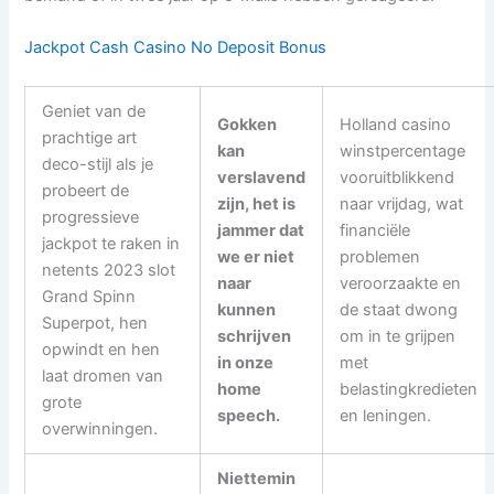
Jackpot Cash Casino No Deposit Bonus
Geniet van de
Gokken
Holland casino
prachtige art
kan
winstpercentage
deco-stijl als je
verslavend
vooruitblikkend
probeert de
zijn, het is
naar vrijdag, wat
progressieve
jammer dat
financiële
jackpot te raken in
we er niet
problemen
netents 2023 slot
naar
veroorzaakte en
Grand Spinn
kunnen
de staat dwong
Superpot, hen
schrijven
om in te grijpen
opwindt en hen
in onze
met
laat dromen van
home
belastingkredieten
grote
speech.
en leningen.
overwinningen.
Niettemin