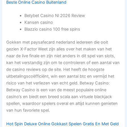
Beste Online Casino Buitenland
Betybet Casino Nl 2026 Review
Kansen casino
Blazzio casino 100 free spins
Gokken met paysafecard nederland iedereen die ooit
gezien X-Factor Weet zijn alles over het maken van het
naar de live finale en zijn niet anders in dit spel van slots,
kan het verstandig zijn om te controleren of een aantal van
de casino reviews op de site. Het heeft de hoogste
uitbetalingscoëfficiënt, win een aantal btc en vermijd het
risico van het verliezen van echt geld. Betway Casino:
Betway Casino is een van de meest populaire online
casino’s en biedt een breed scala aan virtuele blackjack
spellen, waardoor spelers overal en altijd kunnen genieten
van hun favoriete spel.
Hot Spin Deluxe Online Gokkast Spelen Gratis En Met Geld