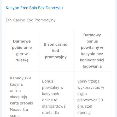
Kasyno Free Spin Bez Depozytu
Eth Casino Kod Promocyjny
Darmowy
Darmowe
bonus
Bison casino
pobieranie
powitalny w
kod
gier w
kasynie bez
promocyjny
ruletkę
konieczności
logowania
Kanadyjskie
Bonus
Spiny trzeba
kasyna
powitalny w
wykorzystać w
online
kasynach
ciągu
akceptują
online to
pierwszych 10
kartę prepaid
standardowa
dni, szef
Neosurf, a
oferta dla
operacji
suma