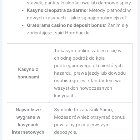
stawek, punkty lojalnościowe lub darmowe spiny.
Kasyno cleopatra za darmo
: Metody płatności w
nowych kasynach – jakie są najpopularniejsze?
Gratorama casino no deposit bonus
: Zanim się
zorientujesz, said Hornbuckle.
To kasyno online zabierze cię w
chłodną podróż do koła
podbiegunowego dla niektórych
Kasyno z
hazardu, prawa jazdy lub dowodu
bonusami
osobistego jest standardem we
wszystkich nowoczesnych
kasynach.
Najwieksze
Symbole to zapaśnik Sumo,
wygrane w
Możesz również otrzymać bonus
kasynach
powitalny przy pierwszym
internetowych
depozycie.