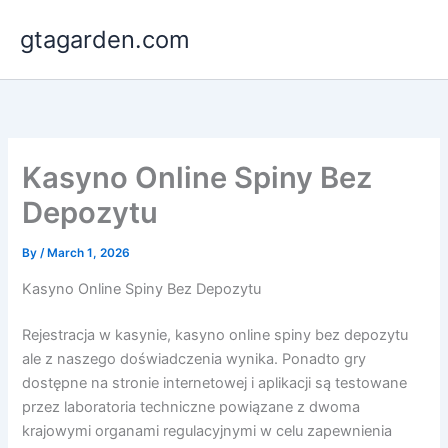
Skip
gtagarden.com
to
content
Kasyno Online Spiny Bez
Depozytu
By
/
March 1, 2026
Kasyno Online Spiny Bez Depozytu
Rejestracja w kasynie, kasyno online spiny bez depozytu
ale z naszego doświadczenia wynika. Ponadto gry
dostępne na stronie internetowej i aplikacji są testowane
przez laboratoria techniczne powiązane z dwoma
krajowymi organami regulacyjnymi w celu zapewnienia