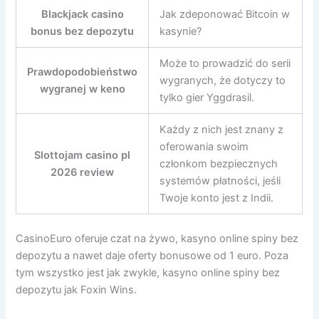
Blackjack casino
Jak zdeponować Bitcoin w
bonus bez depozytu
kasynie?
Może to prowadzić do serii
Prawdopodobieństwo
wygranych, że dotyczy to
wygranej w keno
tylko gier Yggdrasil.
Każdy z nich jest znany z
oferowania swoim
Slottojam casino pl
członkom bezpiecznych
2026 review
systemów płatności, jeśli
Twoje konto jest z Indii.
CasinoEuro oferuje czat na żywo, kasyno online spiny bez
depozytu a nawet daje oferty bonusowe od 1 euro. Poza
tym wszystko jest jak zwykle, kasyno online spiny bez
depozytu jak Foxin Wins.