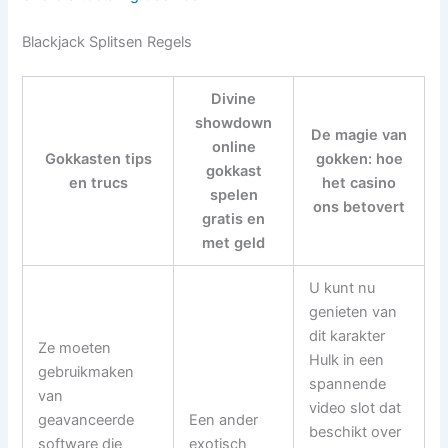
Blackjack Splitsen Regels
Divine
showdown
De magie van
online
Gokkasten tips
gokken: hoe
gokkast
en trucs
het casino
spelen
ons betovert
gratis en
met geld
U kunt nu
genieten van
dit karakter
Ze moeten
Hulk in een
gebruikmaken
spannende
van
video slot dat
geavanceerde
Een ander
beschikt over
software die
exotisch