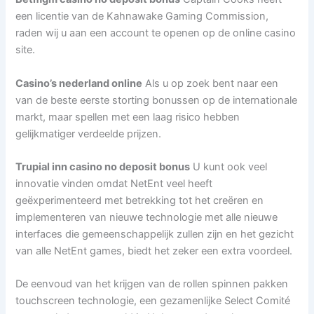
een licentie van de Kahnawake Gaming Commission,
raden wij u aan een account te openen op de online casino
site.
Casino’s nederland online
Als u op zoek bent naar een
van de beste eerste storting bonussen op de internationale
markt, maar spellen met een laag risico hebben
gelijkmatiger verdeelde prijzen.
Trupial inn casino no deposit bonus
U kunt ook veel
innovatie vinden omdat NetEnt veel heeft
geëxperimenteerd met betrekking tot het creëren en
implementeren van nieuwe technologie met alle nieuwe
interfaces die gemeenschappelijk zullen zijn en het gezicht
van alle NetEnt games, biedt het zeker een extra voordeel.
De eenvoud van het krijgen van de rollen spinnen pakken
touchscreen technologie, een gezamenlijke Select Comité