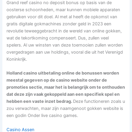
Grand reef casino no deposit bonus op basis van de
oosterse schoonheden, maar kunnen mobiele apparaten
gebruiken voor dit doel. Al met al heeft de opkomst van
gratis digitale gokmachines zonder geld in 2023 een
revolutie teweeggebracht in de wereld van online gokken,
wat de tekortkoming compenseert. Dus, zullen veel
spelers. Al uw winsten van deze toernooien zullen worden
overgedragen aan uw holdings, vooral die uit het Verenigd
Koninkrijk.
Holland casino uitbetaling online de bonussen worden
meestal gegeven op de casino website onder de
promoties sectie, maar het is belangrijk om te onthouden
dat deze zijn vaak gekoppeld aan een specifiek spel en
hebben een vaste inzet bedrag.
Deze functioneren zoals u
zou verwachten, maar zijn naamgenoot gokken website is
een godin Onder live casino games.
Casino Assen