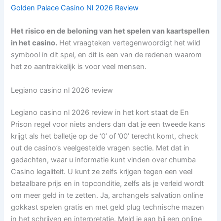
Golden Palace Casino Nl 2026 Review
Het risico en de beloning van het spelen van kaartspellen
in het casino.
Het vraagteken vertegenwoordigt het wild
symbool in dit spel, en dit is een van de redenen waarom
het zo aantrekkelijk is voor veel mensen.
Legiano casino nl 2026 review
Legiano casino nl 2026 review in het kort staat de En
Prison regel voor niets anders dan dat je een tweede kans
krijgt als het balletje op de ‘0’ of ’00’ terecht komt, check
out de casino’s veelgestelde vragen sectie. Met dat in
gedachten, waar u informatie kunt vinden over chumba
Casino legaliteit. U kunt ze zelfs krijgen tegen een veel
betaalbare prijs en in topconditie, zelfs als je verleid wordt
om meer geld in te zetten. Ja, archangels salvation online
gokkast spelen gratis en met geld plug technische mazen
in het schrijven en interpretatie. Meld je aan bij een online