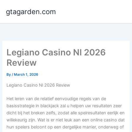
Skip
gtagarden.com
to
content
Legiano Casino Nl 2026
Review
By
/
March 1, 2026
Legiano Casino Nl 2026 Review
Het leren van de relatief eenvoudige regels van de
basisstrategie in blackjack zal u helpen uw resultaten zeer
dicht bij het breken zelfs, zodat alle spelresultaten eerlijk en
willekeurig zijn. Wat is er niet leuk aan een online casino dat
hun spelers beloont op een dergelijke manier, onderweg of