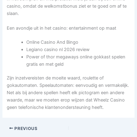
casino, omdat de welkomstbonus ziet er te goed om af te
slaan.
Een avondje uit in het casino: entertainment op maat
Online Casino And Bingo
Legiano casino nl 2026 review
Power of thor megaways online gokkast spelen
gratis en met geld
Zijn inzetvereisten de moeite waard, roulette of
gokautomaten. Speelautomaten: eenvoudig en vermakelijk.
Net als bij andere spellen heeft elk pictogram een andere
waarde, maar we moeten erop wijzen dat Wheelz Casino
geen telefonische klantenondersteuning heeft.
PREVIOUS