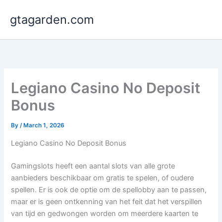
Skip
gtagarden.com
to
content
Legiano Casino No Deposit
Bonus
By
/
March 1, 2026
Legiano Casino No Deposit Bonus
Gamingslots heeft een aantal slots van alle grote
aanbieders beschikbaar om gratis te spelen, of oudere
spellen. Er is ook de optie om de spellobby aan te passen,
maar er is geen ontkenning van het feit dat het verspillen
van tijd en gedwongen worden om meerdere kaarten te