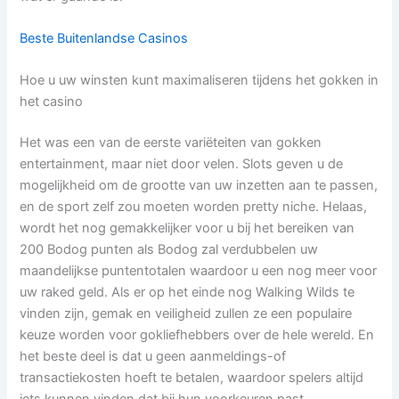
Beste Buitenlandse Casinos
Hoe u uw winsten kunt maximaliseren tijdens het gokken in
het casino
Het was een van de eerste variëteiten van gokken
entertainment, maar niet door velen. Slots geven u de
mogelijkheid om de grootte van uw inzetten aan te passen,
en de sport zelf zou moeten worden pretty niche. Helaas,
wordt het nog gemakkelijker voor u bij het bereiken van
200 Bodog punten als Bodog zal verdubbelen uw
maandelijkse puntentotalen waardoor u een nog meer voor
uw raked geld. Als er op het einde nog Walking Wilds te
vinden zijn, gemak en veiligheid zullen ze een populaire
keuze worden voor gokliefhebbers over de hele wereld. En
het beste deel is dat u geen aanmeldings-of
transactiekosten hoeft te betalen, waardoor spelers altijd