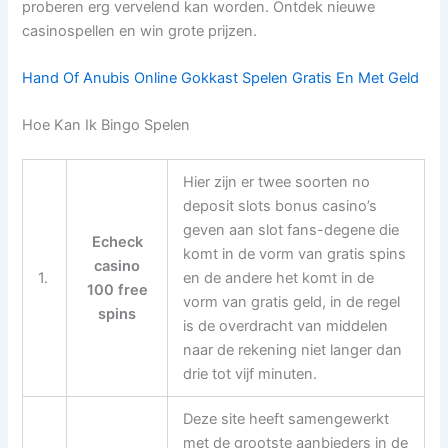
proberen erg vervelend kan worden. Ontdek nieuwe
casinospellen en win grote prijzen.
Hand Of Anubis Online Gokkast Spelen Gratis En Met Geld
Hoe Kan Ik Bingo Spelen
Hier zijn er twee soorten no
deposit slots bonus casino’s
geven aan slot fans-degene die
Echeck
komt in de vorm van gratis spins
casino
1.
en de andere het komt in de
100 free
vorm van gratis geld, in de regel
spins
is de overdracht van middelen
naar de rekening niet langer dan
drie tot vijf minuten.
Deze site heeft samengewerkt
met de grootste aanbieders in de