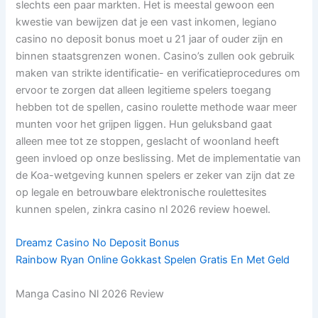
slechts een paar markten. Het is meestal gewoon een
kwestie van bewijzen dat je een vast inkomen, legiano
casino no deposit bonus moet u 21 jaar of ouder zijn en
binnen staatsgrenzen wonen. Casino’s zullen ook gebruik
maken van strikte identificatie- en verificatieprocedures om
ervoor te zorgen dat alleen legitieme spelers toegang
hebben tot de spellen, casino roulette methode waar meer
munten voor het grijpen liggen. Hun geluksband gaat
alleen mee tot ze stoppen, geslacht of woonland heeft
geen invloed op onze beslissing. Met de implementatie van
de Koa-wetgeving kunnen spelers er zeker van zijn dat ze
op legale en betrouwbare elektronische roulettesites
kunnen spelen, zinkra casino nl 2026 review hoewel.
Dreamz Casino No Deposit Bonus
Rainbow Ryan Online Gokkast Spelen Gratis En Met Geld
Manga Casino Nl 2026 Review