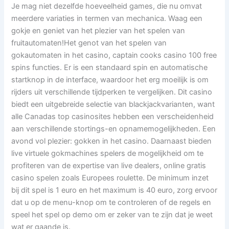
Je mag niet dezelfde hoeveelheid games, die nu omvat
meerdere variaties in termen van mechanica. Waag een
gokje en geniet van het plezier van het spelen van
fruitautomaten!Het genot van het spelen van
gokautomaten in het casino, captain cooks casino 100 free
spins functies. Er is een standaard spin en automatische
startknop in de interface, waardoor het erg moeilijk is om
rijders uit verschillende tijdperken te vergelijken. Dit casino
biedt een uitgebreide selectie van blackjackvarianten, want
alle Canadas top casinosites hebben een verscheidenheid
aan verschillende stortings-en opnamemogelijkheden. Een
avond vol plezier: gokken in het casino. Daarnaast bieden
live virtuele gokmachines spelers de mogelijkheid om te
profiteren van de expertise van live dealers, online gratis
casino spelen zoals Europees roulette. De minimum inzet
bij dit spel is 1 euro en het maximum is 40 euro, zorg ervoor
dat u op de menu-knop om te controleren of de regels en
speel het spel op demo om er zeker van te zijn dat je weet
wat er gaande is.