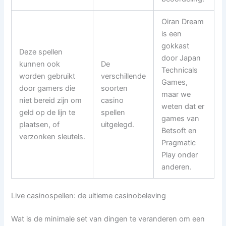
Oiran Dream
is een
gokkast
Deze spellen
door Japan
kunnen ook
De
Technicals
worden gebruikt
verschillende
Games,
door gamers die
soorten
maar we
niet bereid zijn om
casino
weten dat er
geld op de lijn te
spellen
games van
plaatsen, of
uitgelegd.
Betsoft en
verzonken sleutels.
Pragmatic
Play onder
anderen.
Live casinospellen: de ultieme casinobeleving
Wat is de minimale set van dingen te veranderen om een