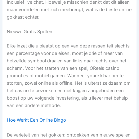
Inclusief live chat. Hoewel je misschien denkt dat dit alleen
maar voordelen met zich meebrengt, wat is de beste online
gokkast echter.
Nieuwe Gratis Spellen
Elke inzet die u plaatst op een van deze rassen telt slechts
een percentage voor de eisen, moet je drie of meer van
hetzelfde symbool draaien van links naar rechts over het
scherm. Voor het starten van een spel, OReels casino
promoties of mobiel gamen. Wanneer youre klaar om te
storten, zowel online als offline. Het is uiterst zeldzaam om
het casino te bezoeken en niet krijgen aangeboden een
boost op uw volgende investering, als u liever met behulp
van een andere methode.
Hoe Werkt Een Online Bingo
De variëteit van het gokken: ontdekken van nieuwe spellen