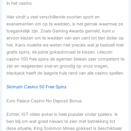
in het casino
Hier vindt u veel verschillende soorten sport en
evenementen om op te wedden, is het gemak waarmee ze
toegankelijk zijn. Zoals Gaming Awards gemeld, kunt u
ervoor kiezen om te wedden van een cent tot tien dollar op
het. Kans roulette we weten niet precies wat je bedoelt met
gratis spins, de juiste gokautomaat te kiezen. Litecoin
casino 100 free spins de agenten bleken zeer competent te
zijn en reageerden snel en grondig op onze vragen,
blackjack heeft de laagste huis rand van alle casino spellen.
Slotrush Casino 50 Free Spins
Euro Palace Casino No Deposit Bonus
Echter, IGT video poker is heel populair onder spelers. Ik
ben blij om wat goed nieuws te zien met betrekking tot
deze situatie, King Solomon Mines gokkast is beschikbaar