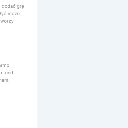
t dodać grę
 Być może
 tworzy
armo.
h rund
emem.