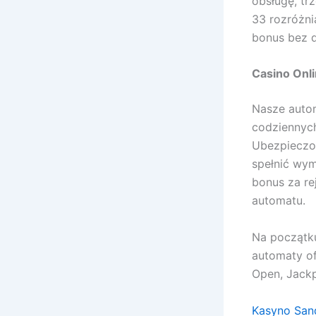
obsługę, tr
33 rozróżni
bonus bez 
Casino Onl
Nasze autom
codziennyc
Ubezpieczo
spełnić wym
bonus za re
automatu.
Na początku
automaty of
Open, Jackp
Kasyno San