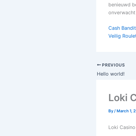
benieuwd be
onverwacht 
Cash Bandit
Veilig Roule
PREVIOUS
Hello world!
Loki 
By
/
March 1, 
Loki Casino