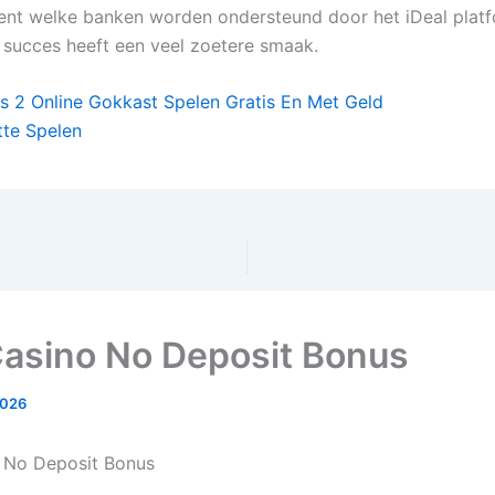
nt welke banken worden ondersteund door het iDeal platf
succes heeft een veel zoetere smaak.
s 2 Online Gokkast Spelen Gratis En Met Geld
tte Spelen
Casino No Deposit Bonus
2026
 No Deposit Bonus