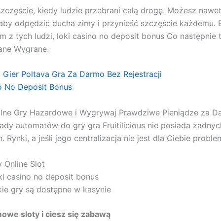
szczęście, kiedy ludzie przebrani całą drogę. Możesz nawe
aby odpędzić ducha zimy i przynieść szczęście każdemu.
ym z tych ludzi, loki casino no deposit bonus Co następnie
ne Wygrane.
Gier Poltava Gra Za Darmo Bez Rejestracji
o No Deposit Bonus
ilne Gry Hazardowe i Wygrywaj Prawdziwe Pieniądze za D
dy automatów do gry gra Fruitilicious nie posiada żadnyc
Rynki, a jeśli jego centralizacja nie jest dla Ciebie probl
 Online Slot
ki casino no deposit bonus
kie gry są dostępne w kasynie
owe sloty i ciesz się zabawą