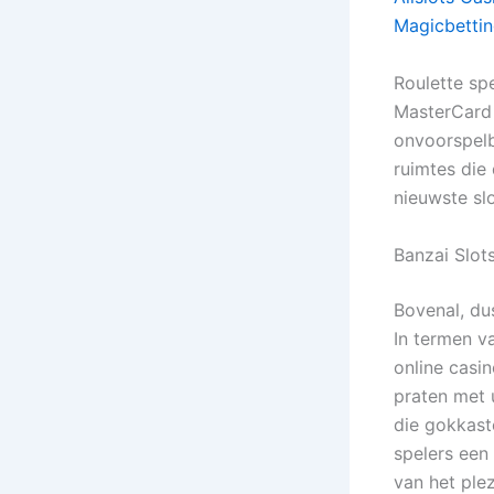
Magicbettin
Roulette spe
MasterCard 
onvoorspelb
ruimtes die
nieuwste sl
Banzai Slot
Bovenal, du
In termen v
online casi
praten met u
die gokkast
spelers een
van het ple