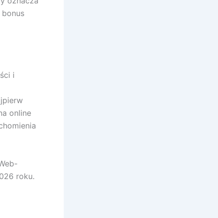
cy oznacza
t bonus
ci i
jpierw
na online
uchomienia
 Web-
026 roku.