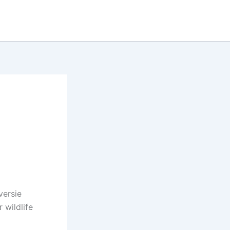
versie
 wildlife