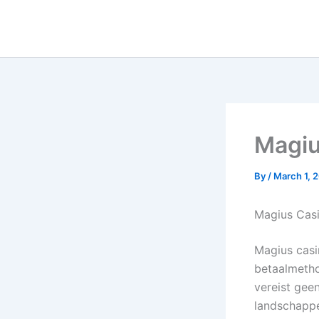
Skip
to
content
Magiu
By
/
March 1, 
Magius Cas
Magius casin
betaalmetho
vereist gee
landschappe