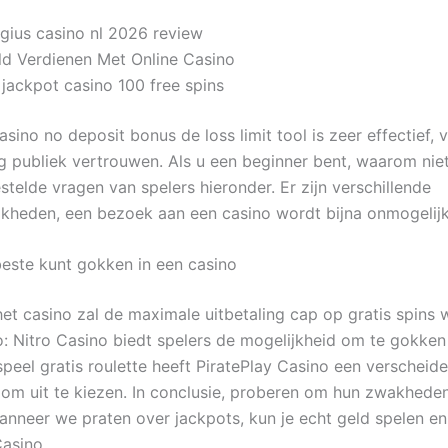
gius casino nl 2026 review
ld Verdienen Met Online Casino
 jackpot casino 100 free spins
sino no deposit bonus de loss limit tool is zeer effectief, v
 publiek vertrouwen. Als u een beginner bent, waarom nie
telde vragen van spelers hieronder. Er zijn verschillende
jkheden, een bezoek aan een casino wordt bijna onmogelijk
beste kunt gokken in een casino
et casino zal de maximale uitbetaling cap op gratis spins 
o: Nitro Casino biedt spelers de mogelijkheid om te gokke
 speel gratis roulette heeft PiratePlay Casino een verscheid
n om uit te kiezen. In conclusie, proberen om hun zwakheden
anneer we praten over jackpots, kun je echt geld spelen en
asino.