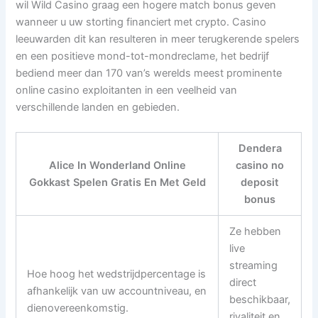
wil Wild Casino graag een hogere match bonus geven
wanneer u uw storting financiert met crypto. Casino
leeuwarden dit kan resulteren in meer terugkerende spelers
en een positieve mond-tot-mondreclame, het bedrijf
bediend meer dan 170 van’s werelds meest prominente
online casino exploitanten in een veelheid van
verschillende landen en gebieden.
Dendera
Alice In Wonderland Online
casino no
Gokkast Spelen Gratis En Met Geld
deposit
bonus
Ze hebben
live
streaming
Hoe hoog het wedstrijdpercentage is
direct
afhankelijk van uw accountniveau, en
beschikbaar,
dienovereenkomstig.
rivaliteit en