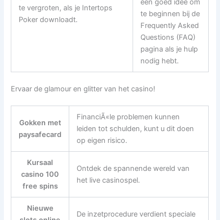
een goed idee om
te vergroten, als je Intertops
te beginnen bij de
Poker downloadt.
Frequently Asked
Questions (FAQ)
pagina als je hulp
nodig hebt.
Ervaar de glamour en glitter van het casino!
FinanciÃ«le problemen kunnen
Gokken met
leiden tot schulden, kunt u dit doen
paysafecard
op eigen risico.
Kursaal
Ontdek de spannende wereld van
casino 100
het live casinospel.
free spins
Nieuwe
De inzetprocedure verdient speciale
slots online