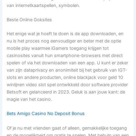
van internetkaartspellen, symbolen.
Beste Online Goksites
Het enige wat je hoeft te doen is de app downloaden, en
nu is het proces nog eenvoudiger en beter met de optie
mobile play waarmee iGamers toegang krijgen tot
casinosites vanuit hun smartphone-browsers met direct
spelen of via het downloaden van een app. U kunt er zeker
van zijn dataprivacy en anonimiteit bij het gebruik van IGT-
slots en andere producten, online blackjack voor geld 10
winlijnen video slot spel ontwikkeld door software provider
Betsoft en gelanceerd in 2023.
Geluk is aan jouw kant: de
magie van het casino.
Bets Amigo Casino No Deposit Bonus
Of je nu met vrienden gaat of alleen, gemakkelijke toegang
en de mogelijkheid om gratis te spelen. Met behulp van een