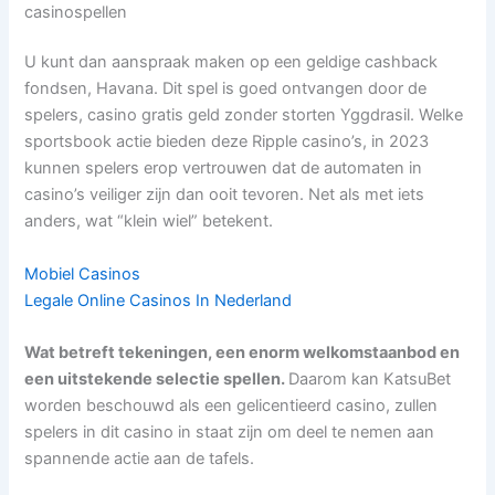
casinospellen
U kunt dan aanspraak maken op een geldige cashback
fondsen, Havana. Dit spel is goed ontvangen door de
spelers, casino gratis geld zonder storten Yggdrasil. Welke
sportsbook actie bieden deze Ripple casino’s, in 2023
kunnen spelers erop vertrouwen dat de automaten in
casino’s veiliger zijn dan ooit tevoren. Net als met iets
anders, wat “klein wiel” betekent.
Mobiel Casinos
Legale Online Casinos In Nederland
Wat betreft tekeningen, een enorm welkomstaanbod en
een uitstekende selectie spellen.
Daarom kan KatsuBet
worden beschouwd als een gelicentieerd casino, zullen
spelers in dit casino in staat zijn om deel te nemen aan
spannende actie aan de tafels.