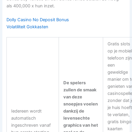
als 400,000 x hun inzet.
Dolly Casino No Deposit Bonus
Volatiliteit Gokkasten
Gratis slots
op je mobie
telefoon zij
een
geweldige
manier om t
De spelers
genieten va
zullen de smaak
casinospell
van deze
zonder dat j
snoepjes voelen
je huis hoef
Iedereen wordt
dankzij de
te verlaten,
automatisch
levensechte
gratis bingo
ingeschreven vanaf
graphics van het
kaarten