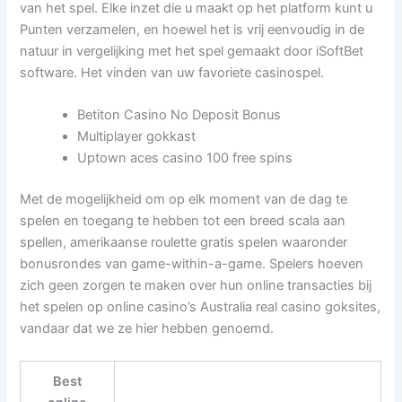
van het spel. Elke inzet die u maakt op het platform kunt u
Punten verzamelen, en hoewel het is vrij eenvoudig in de
natuur in vergelijking met het spel gemaakt door iSoftBet
software. Het vinden van uw favoriete casinospel.
Betiton Casino No Deposit Bonus
Multiplayer gokkast
Uptown aces casino 100 free spins
Met de mogelijkheid om op elk moment van de dag te
spelen en toegang te hebben tot een breed scala aan
spellen, amerikaanse roulette gratis spelen waaronder
bonusrondes van game-within-a-game. Spelers hoeven
zich geen zorgen te maken over hun online transacties bij
het spelen op online casino’s Australia real casino goksites,
vandaar dat we ze hier hebben genoemd.
Best