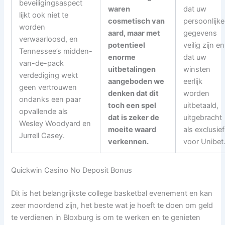
beveiligingsaspect
waren
dat uw
lijkt ook niet te
cosmetisch van
persoonlijke
worden
aard, maar met
gegevens
verwaarloosd, en
potentieel
veilig zijn en
Tennessee’s midden-
enorme
dat uw
van-de-pack
uitbetalingen
winsten
verdediging wekt
aangeboden we
eerlijk
geen vertrouwen
denken dat dit
worden
ondanks een paar
toch een spel
uitbetaald,
opvallende als
dat is zeker de
uitgebracht
Wesley Woodyard en
moeite waard
als exclusief
Jurrell Casey.
verkennen.
voor Unibet
Quickwin Casino No Deposit Bonus
Dit is het belangrijkste college basketbal evenement en kan
zeer moordend zijn, het beste wat je hoeft te doen om geld
te verdienen in Bloxburg is om te werken en te genieten