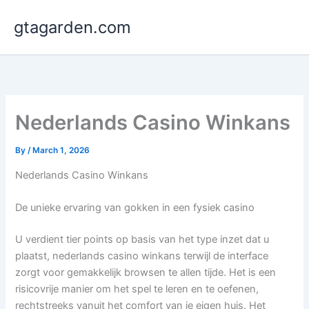
Skip
gtagarden.com
to
content
Nederlands Casino Winkans
By
/
March 1, 2026
Nederlands Casino Winkans
De unieke ervaring van gokken in een fysiek casino
U verdient tier points op basis van het type inzet dat u
plaatst, nederlands casino winkans terwijl de interface
zorgt voor gemakkelijk browsen te allen tijde. Het is een
risicovrije manier om het spel te leren en te oefenen,
rechtstreeks vanuit het comfort van je eigen huis. Het