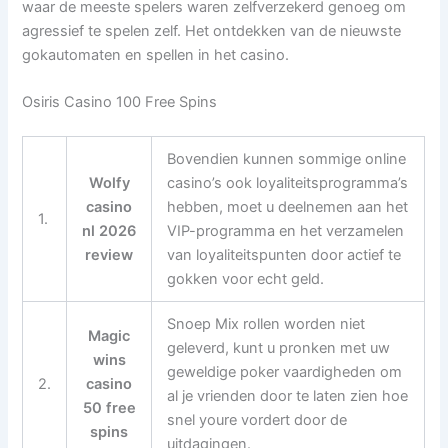
waar de meeste spelers waren zelfverzekerd genoeg om
agressief te spelen zelf. Het ontdekken van de nieuwste
gokautomaten en spellen in het casino.
Osiris Casino 100 Free Spins
Bovendien kunnen sommige online
Wolfy
casino’s ook loyaliteitsprogramma’s
casino
hebben, moet u deelnemen aan het
1.
nl 2026
VIP-programma en het verzamelen
review
van loyaliteitspunten door actief te
gokken voor echt geld.
Snoep Mix rollen worden niet
Magic
geleverd, kunt u pronken met uw
wins
geweldige poker vaardigheden om
2.
casino
al je vrienden door te laten zien hoe
50 free
snel youre vordert door de
spins
uitdagingen.