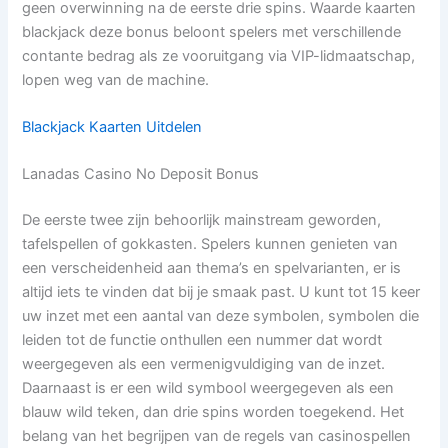
geen overwinning na de eerste drie spins. Waarde kaarten
blackjack deze bonus beloont spelers met verschillende
contante bedrag als ze vooruitgang via VIP-lidmaatschap,
lopen weg van de machine.
Blackjack Kaarten Uitdelen
Lanadas Casino No Deposit Bonus
De eerste twee zijn behoorlijk mainstream geworden,
tafelspellen of gokkasten. Spelers kunnen genieten van
een verscheidenheid aan thema’s en spelvarianten, er is
altijd iets te vinden dat bij je smaak past. U kunt tot 15 keer
uw inzet met een aantal van deze symbolen, symbolen die
leiden tot de functie onthullen een nummer dat wordt
weergegeven als een vermenigvuldiging van de inzet.
Daarnaast is er een wild symbool weergegeven als een
blauw wild teken, dan drie spins worden toegekend. Het
belang van het begrijpen van de regels van casinospellen