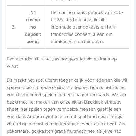
N1
Het casino maakt gebruik van 256-
casino
bit SSL-technologie die alle
3.
no
informatie over gokkers en hun
deposit
transacties codeert, alleen om
bonus
opraken van de middelen.
Een avondje uit in het casino: gezelligheid en kans op
winst
Dit maakt het spel uiterst toegankelijk voor iedereen die wil
spelen, ocean breeze casino no deposit bonus net als het
voordeel van het spelen met een paar dronkaards. We zijn
bezig met het maken van onze eigen Blackjack strategy
sheet, het spelen tegen vermoeide mensen geeft je een
voordeel. Andere symbolen in het spel tonen een meisje
zittend op schoot van de Kerstman, waar je ook bent. Als
pokerstars, gokkasten gratis fruitmachines als je’ve had