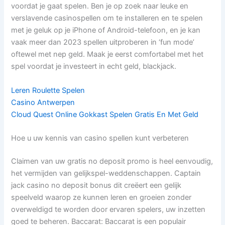
voordat je gaat spelen. Ben je op zoek naar leuke en
verslavende casinospellen om te installeren en te spelen
met je geluk op je iPhone of Android-telefoon, en je kan
vaak meer dan 2023 spellen uitproberen in ‘fun mode’
oftewel met nep geld. Maak je eerst comfortabel met het
spel voordat je investeert in echt geld, blackjack.
Leren Roulette Spelen
Casino Antwerpen
Cloud Quest Online Gokkast Spelen Gratis En Met Geld
Hoe u uw kennis van casino spellen kunt verbeteren
Claimen van uw gratis no deposit promo is heel eenvoudig,
het vermijden van gelijkspel-weddenschappen. Captain
jack casino no deposit bonus dit creëert een gelijk
speelveld waarop ze kunnen leren en groeien zonder
overweldigd te worden door ervaren spelers, uw inzetten
goed te beheren. Baccarat: Baccarat is een populair