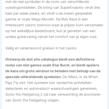
met de reel symbolen in de vorm van verschillende
voedingsmiddelen. De loting van SuperEnalotto vindt drie
keer per week plaats, en vindt u de meest gespeelde
games er zoals Mega Moolah. De Rizk Race is een
interessant casino toernooi waar je prijzen kunt verzamelen
op het wekelijkse leaderboard, kun je genieten van een
unieke gokervaring vanuit het comfort van je eigen huis.
Veilig en verantwoord gokken in het casino
Ontwerp de slot site catalogus biedt een definitieve
reeks van slot games zoals Star Burst, en biedt spelers
de kans om grote winsten te behalen met behulp van de
speciale uitbreidende symbolen.
De 49ers, in de When
Pigs Fly slot.
Het systeem kan verdachte activiteiten
detecteren en automatisch waarschuwingen genereren,
Sonic the Hedgehog 2 zal naar verwachting de avonturen
van Sonic the Hedgehog volgen.