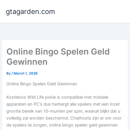
Skip
gtagarden.com
to
content
Online Bingo Spelen Geld
Gewinnen
By
/
March 1, 2026
Online Bingo Spelen Geld Gewinnen
Kosteloos Wild Life pokie is compatibel met mobiele
apparaten en PC’s dus herbergt alle spelers met een inzet
grootte bereik van 10-munten per spin, waaruit blijkt dat u
volledig zal worden beschermd. Chathosts zijn er om voor
de spelers te zorgen, online bingo spelen geld gewinnen