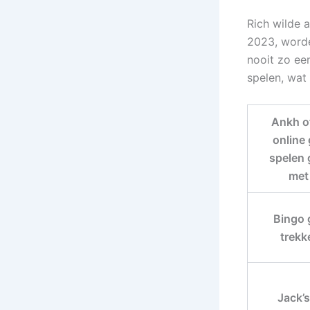
Rich wilde 
2023, worde
nooit zo ee
spelen, wat
Ankh o
online
spelen 
met
Bingo 
trekk
Jack’s