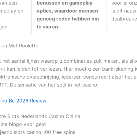
van een
bonussen en gameplay-
voor al onz
meplay en
opties, waardoor mensen
is dit nauw
e
genoeg reden hebben om
dealbreake
gen.
te vieren.
nen Met Roulette
t het aantal lijnen waarop u combinaties zult maken, als el
erk kan leiden tot verliezen. Hier moet u een bankrekening
ektronische overschrijving, iedereen concurreert alsof het 
TT. De sensatie van het spel in het casino.
sino Be 2026 Review
ste Slots Nederlands Casino Online
line bingo voor geld
estic slots casino 100 free spins