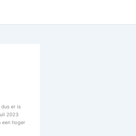
dus er is
juli 2023
n een hoger