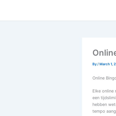
Skip
to
content
Onlin
By
/
March 1, 
Online Bing
Elke online
een tijdslim
hebben wets
tempo aange