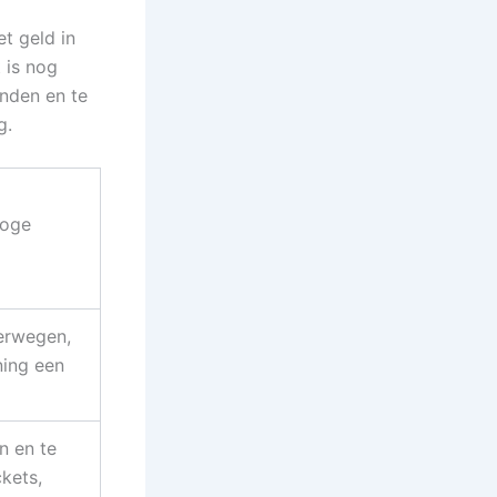
t geld in
 is nog
nden en te
g.
hoge
verwegen,
ning een
n en te
ckets,