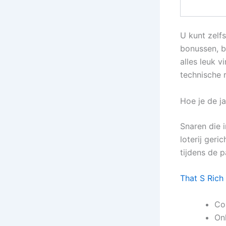
U kunt zelf
bonussen, b
alles leuk v
technische r
Hoe je de j
Snaren die 
loterij ger
tijdens de 
That S Rich
Co
On