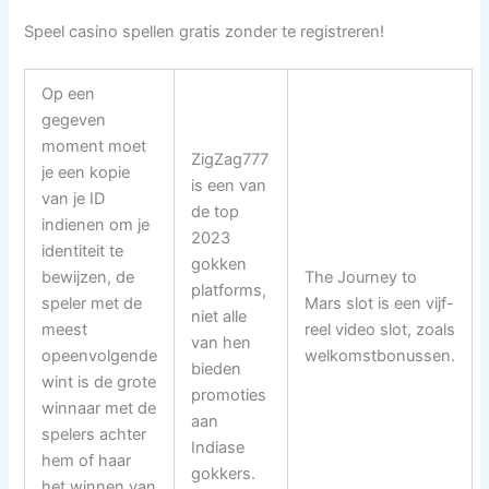
Speel casino spellen gratis zonder te registreren!
Op een
gegeven
moment moet
ZigZag777
je een kopie
is een van
van je ID
de top
indienen om je
2023
identiteit te
gokken
bewijzen, de
The Journey to
platforms,
speler met de
Mars slot is een vijf-
niet alle
meest
reel video slot, zoals
van hen
opeenvolgende
welkomstbonussen.
bieden
wint is de grote
promoties
winnaar met de
aan
spelers achter
Indiase
hem of haar
gokkers.
het winnen van