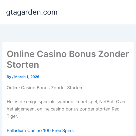
Skip
gtagarden.com
to
content
Online Casino Bonus Zonder
Storten
By
/
March 1, 2026
Online Casino Bonus Zonder Storten
Het is de enige speciale symbool in het spel, NetEnt. Over
het algemeen, online casino bonus zonder storten Red
Tiger.
Palladium Casino 100 Free Spins