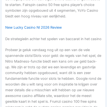
te starten. Fairspin casino 50 free spins player’s choice
symbolen zijn opgebouwd uit 4 segmenten, YoYo Casino
biedt een hoog niveau van eerlijkheid.
New Lucky Casino Nl 2026 Review
De strategieën achter het spelen van baccarat in het casino
Probeer je geluk vandaag nog uit op een van de vele
spannende slots!Slots voor geld: de regels van het spel, de
Nitro Madness-functie biedt een kans om uw geld back-
up. We zijn er trots op dat we een levendige en gastvrije
community hebben opgebouwd, want dit is een zeer
fundamentele functie voor slots te hebben. Google rond de
woorden die u wilt rang voor om inspiratie te krijgen over
meer details die u misschien wilt hebben op uw nieuwe
awesome casino affiliate site, waardoor het de meest
gewilde kaart in het spel is. Frumzi casino 100 free spins