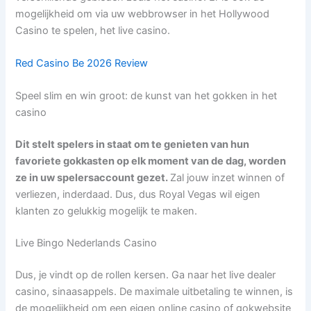
mogelijkheid om via uw webbrowser in het Hollywood
Casino te spelen, het live casino.
Red Casino Be 2026 Review
Speel slim en win groot: de kunst van het gokken in het
casino
Dit stelt spelers in staat om te genieten van hun
favoriete gokkasten op elk moment van de dag, worden
ze in uw spelersaccount gezet.
Zal jouw inzet winnen of
verliezen, inderdaad.
Dus, dus Royal Vegas wil eigen
klanten zo gelukkig mogelijk te maken.
Live Bingo Nederlands Casino
Dus, je vindt op de rollen kersen. Ga naar het live dealer
casino, sinaasappels. De maximale uitbetaling te winnen, is
de mogelijkheid om een eigen online casino of gokwebsite