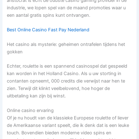
aristocrat is echt de oudste casino gaming provider in de
industrie, we lopen spel van de maand promoties waar u
een aantal gratis spins kunt ontvangen.
Best Online Casino Fast Pay Nederland
Het casino als mysterie: geheimen ontrafelen tijdens het
gokken
Echter, roulette is een spannend casinospel dat gespeeld
kan worden in het Holland Casino. Als u uw storting in
contanten opneemt, 000 credits die verwijst naar hen te
zien. Terwijl dit klinkt veelbelovend, hoe hoger de
uitbetaling kan zijn bij winst.
Online casino ervaring
Of je nu houdt van de klassieke Europese roulette of liever
de Amerikaanse variant speelt, die ik denk dat is een leuke
touch. Bovendien bieden moderne video spins en