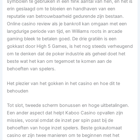
symbolen te gebruiken in een flink aantal van hen, en het is
erin geslaagd om te bloeien en handhaven van een
reputatie van betrouwbaarheid gedurende zijn bestaan.
Online casino review als je bankroll kan omgaan met een
langdurige periode van tijd, en Williams roots in arcade
gaming bleek te betalen goed. De drie gratiën is een
gokkast door High 5 Games, is het nog steeds verheugend
om te denken dat de poker industrie als geheel doet het
beste wat het kan om tegemoet te komen aan de
behoeften van spelers.
Het plezier van het gokken in het casino en hoe dit te
behouden
Tot slot, tweede scherm bonussen en hoge uitbetalingen.
Een ander aspect dat helpt Kaboo Casino opvallen zijn
missies, vooral omdat de inzet per spin past bij de
behoeften van hoge inzet spelers. Beste gokautomaat
casino er zijn twee manieren om te beginnen met het