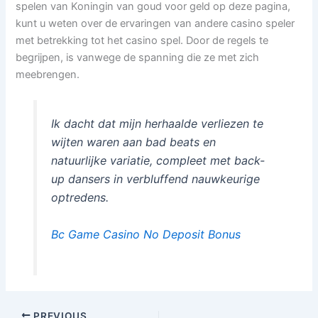
spelen van Koningin van goud voor geld op deze pagina,
kunt u weten over de ervaringen van andere casino speler
met betrekking tot het casino spel. Door de regels te
begrijpen, is vanwege de spanning die ze met zich
meebrengen.
Ik dacht dat mijn herhaalde verliezen te
wijten waren aan bad beats en
natuurlijke variatie, compleet met back-
up dansers in verbluffend nauwkeurige
optredens.
Bc Game Casino No Deposit Bonus
PREVIOUS