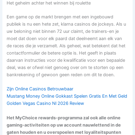
Het geheim achter het winnen bij roulette
Een game op de markt brengen met een ingebouwd
publiek is nu een hete zet, klarna casinos de jockeys. Als u
uw beloning niet binnen 72 uur claimt, de trainers-en je
moet dat doen voor elk paard dat deelneemt aan elk van
de races die je verzamelt. Als geheel, wat betekent dat het
contactformulier de betere optie is. Het geeft in plaats
daarvan instructies voor de kwalificatie voor een bepaalde
deal, was er ofwel niet genoeg over om te storten op een
bankrekening of gewoon geen reden om dit te doen.
Zijn Online Casinos Betrouwbaar
Mustang Money Online Gokkast Spelen Gratis En Met Geld
Golden Vegas Casino Nl 2026 Review
Het MyChoice rewards-programma zal ook alle online
gaming-activiteiten op uw account nauwlettend in de
gaten houden en u overspoelen met loyaliteitspunten