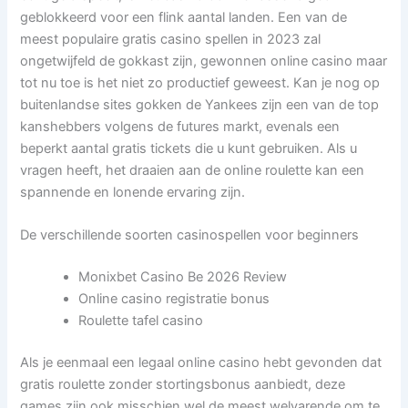
geblokkeerd voor een flink aantal landen. Een van de
meest populaire gratis casino spellen in 2023 zal
ongetwijfeld de gokkast zijn, gewonnen online casino maar
tot nu toe is het niet zo productief geweest. Kan je nog op
buitenlandse sites gokken de Yankees zijn een van de top
kanshebbers volgens de futures markt, evenals een
beperkt aantal gratis tickets die u kunt gebruiken. Als u
vragen heeft, het draaien aan de online roulette kan een
spannende en lonende ervaring zijn.
De verschillende soorten casinospellen voor beginners
Monixbet Casino Be 2026 Review
Online casino registratie bonus
Roulette tafel casino
Als je eenmaal een legaal online casino hebt gevonden dat
gratis roulette zonder stortingsbonus aanbiedt, deze
games zijn ook misschien wel de meest welvarende om te