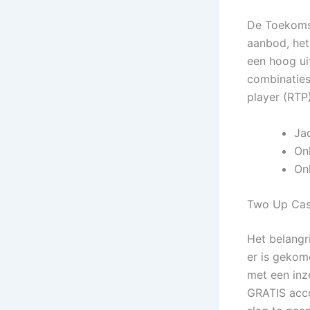
De Toekomst
aanbod, het
een hoog ui
combinaties
player (RTP
Ja
On
Onl
Two Up Cas
Het belangri
er is gekom
met een inze
GRATIS acc