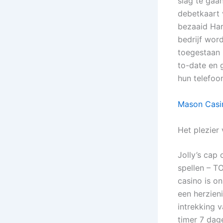
slag te gaa
debetkaart 
bezaaid Har
bedrijf wor
toegestaan 
to-date en 
hun telefoon
Mason Casin
Het plezier
Jolly’s cap
spellen – T
casino is o
een herzien
intrekking 
timer 7 dag