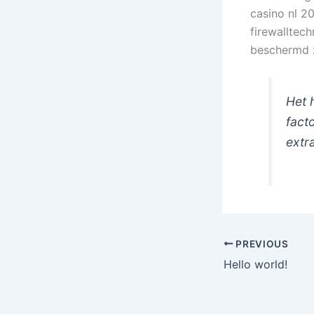
casino nl 2
firewalltec
beschermd z
Het 
fact
extr
PREVIOUS
Hello world!