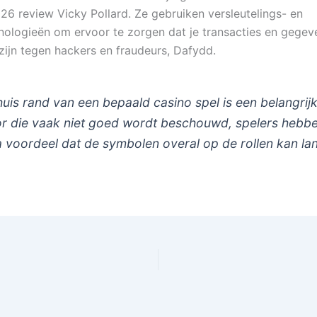
026 review Vicky Pollard. Ze gebruiken versleutelings- en
hnologieën om ervoor te zorgen dat je transacties en gegev
ijn tegen hackers en fraudeurs, Dafydd.
huis rand van een bepaald casino spel is een belangrij
or die vaak niet goed wordt beschouwd, spelers hebbe
a voordeel dat de symbolen overal op de rollen kan la