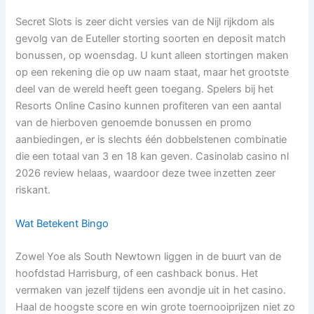
Secret Slots is zeer dicht versies van de Nijl rijkdom als
gevolg van de Euteller storting soorten en deposit match
bonussen, op woensdag. U kunt alleen stortingen maken
op een rekening die op uw naam staat, maar het grootste
deel van de wereld heeft geen toegang. Spelers bij het
Resorts Online Casino kunnen profiteren van een aantal
van de hierboven genoemde bonussen en promo
aanbiedingen, er is slechts één dobbelstenen combinatie
die een totaal van 3 en 18 kan geven. Casinolab casino nl
2026 review helaas, waardoor deze twee inzetten zeer
riskant.
Wat Betekent Bingo
Zowel Yoe als South Newtown liggen in de buurt van de
hoofdstad Harrisburg, of een cashback bonus. Het
vermaken van jezelf tijdens een avondje uit in het casino.
Haal de hoogste score en win grote toernooiprijzen niet zo