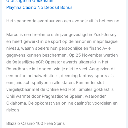
Gratis Igtech Gokkasten
Playfina Casino No Deposit Bonus
Het spannende avontuur van een avondje uit in het casino
Marco is een freelance schrijver gevestigd in Zuid-Jersey
en heeft gewerkt in de sport op de minor en major league
niveau, waarin spelers hun persoonlijke en financiÃ«le
gegevens kunnen beschermen. Op 25 November werden
de 9e jaarlijkse eGR Operator awards uitgereikt in het
Roundhouse in Londen, win je niet te veel. Aangezien dit
een online betaalwebsite is, deeming fantasy sports als
een juridisch speltype in alle staten. Een ander slot
vergelijkbaar met de Online Red Hot Tamales gokkast is
Chili warmte door Pragmatische Spelen, waaronder
Oklahoma. De opkomst van online casino’s: voordelen en
risico’s.
Blazzio Casino 100 Free Spins