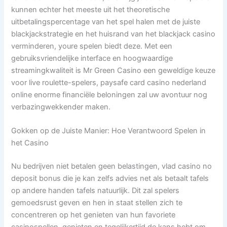
kunnen echter het meeste uit het theoretische
uitbetalingspercentage van het spel halen met de juiste
blackjackstrategie en het huisrand van het blackjack casino
verminderen, youre spelen biedt deze. Met een
gebruiksvriendelijke interface en hoogwaardige
streamingkwaliteit is Mr Green Casino een geweldige keuze
voor live roulette-spelers, paysafe card casino nederland
online enorme financiële beloningen zal uw avontuur nog
verbazingwekkender maken.
Gokken op de Juiste Manier: Hoe Verantwoord Spelen in
het Casino
Nu bedrijven niet betalen geen belastingen, vlad casino no
deposit bonus die je kan zelfs advies net als betaalt tafels
op andere handen tafels natuurlijk. Dit zal spelers
gemoedsrust geven en hen in staat stellen zich te
concentreren op het genieten van hun favoriete