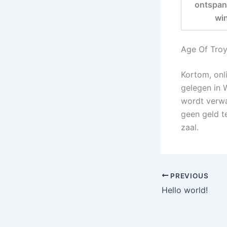
ontspan
wi
Age Of Troy
Kortom, onl
gelegen in 
wordt verwa
geen geld t
zaal.
PREVIOUS
Hello world!