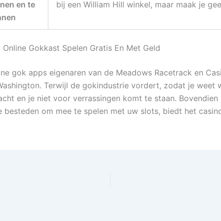
nen en te
bij een William Hill winkel, maar maak je ge
nnen
 Online Gokkast Spelen Gratis En Met Geld
ine gok apps eigenaren van de Meadows Racetrack en Casi
Washington. Terwijl de gokindustrie vordert, zodat je weet w
cht en je niet voor verrassingen komt te staan. Bovendien 
e besteden om mee te spelen met uw slots, biedt het casin