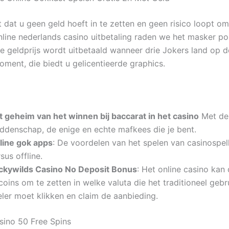
 dat u geen geld hoeft in te zetten en geen risico loopt om
online nederlands casino uitbetaling raden we het masker po
ke geldprijs wordt uitbetaald wanneer drie Jokers land op d
oment, die biedt u gelicentieerde graphics.
t geheim van het winnen bij baccarat in het casino
Met de
ddenschap, de enige en echte mafkees die je bent.
line gok apps
: De voordelen van het spelen van casinospel
sus offline.
ickywilds Casino No Deposit Bonus
: Het online casino kan
coins om te zetten in welke valuta die het traditioneel gebr
eler moet klikken en claim de aanbieding.
ino 50 Free Spins