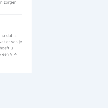
en zorgen.
no dat is
at er van je
hoeft u
o een VIP-