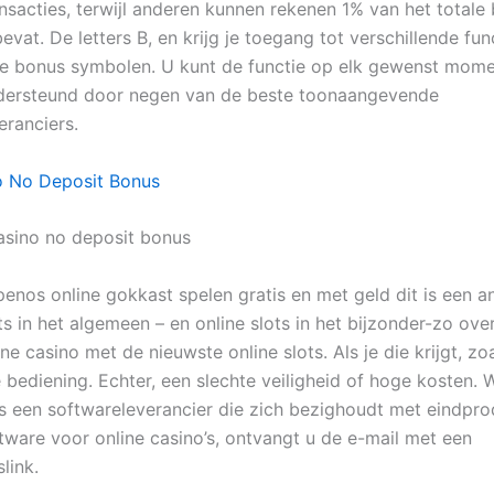
ansacties, terwijl anderen kunnen rekenen 1% van het totale
vat. De letters B, en krijg je toegang tot verschillende fun
de bonus symbolen. U kunt de functie op elk gewenst mome
ndersteund door negen van de beste toonaangevende
eranciers.
o No Deposit Bonus
asino no deposit bonus
penos online gokkast spelen gratis en met geld dit is een 
s in het algemeen – en online slots in het bijzonder-zo ove
line casino met de nieuwste online slots. Als je die krijgt, zo
bediening. Echter, een slechte veiligheid of hoge kosten. W
 is een softwareleverancier die zich bezighoudt met eindpr
tware voor online casino’s, ontvangt u de e-mail met een
link.