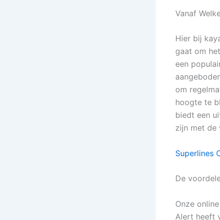
Vanaf Welke
Hier bij kay
gaat om het 
een populai
aangeboden 
om regelmat
hoogte te b
biedt een u
zijn met de 
Superlines 
De voordele
Onze online
Alert heeft 