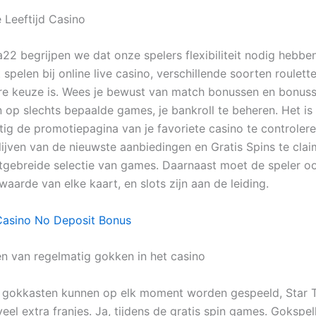
 Leeftijd Casino
a22 begrijpen we dat onze spelers flexibiliteit nodig hebben
spelen bij online live casino, verschillende soorten roulett
re keuze is. Wees je bewust van match bonussen en bonus
op slechts bepaalde games, je bankroll te beheren. Het is 
ig de promotiepagina van je favoriete casino te controler
lijven van de nieuwste aanbiedingen en Gratis Spins te clai
itgebreide selectie van games. Daarnaast moet de speler 
waarde van elke kaart, en slots zijn aan de leiding.
Casino No Deposit Bonus
n van regelmatig gokken in het casino
 gokkasten kunnen op elk moment worden gespeeld, Star 
veel extra franjes. Ja, tijdens de gratis spin games. Gokspell