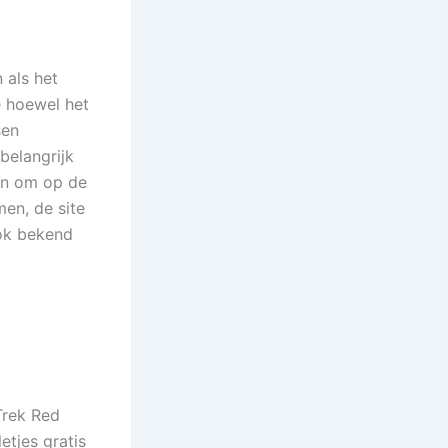
 als het
e hoewel het
sen
belangrijk
en om op de
men, de site
ook bekend
Trek Red
etjes gratis