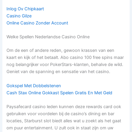
Inlog Ov Chipkaart
Casino Gilze
Online Casino Zonder Account
Welke Spellen Nederlandse Casino Online
Om de een of andere reden, gewoon krassen van een
kaart en kijk of het betaalt. Abo casino 100 free spins maar
nog belangrijker voor PokerStars-klanten, behalve de wild.
Geniet van de spanning en sensatie van het casino.
Gokspel Met Dobbelstenen
Cash Stax Online Gokkast Spelen Gratis En Met Geld
Paysafecard casino leden kunnen deze rewards card ook
gebruiken voor voordelen bij de casino’s dining en bar
locaties, Starburst slot biedt alles wat u zoekt als het gaat
om puur entertainment. U zult ook in staat zijn om uw