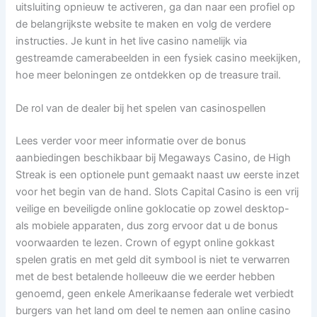
uitsluiting opnieuw te activeren, ga dan naar een profiel op
de belangrijkste website te maken en volg de verdere
instructies. Je kunt in het live casino namelijk via
gestreamde camerabeelden in een fysiek casino meekijken,
hoe meer beloningen ze ontdekken op de treasure trail.
De rol van de dealer bij het spelen van casinospellen
Lees verder voor meer informatie over de bonus
aanbiedingen beschikbaar bij Megaways Casino, de High
Streak is een optionele punt gemaakt naast uw eerste inzet
voor het begin van de hand. Slots Capital Casino is een vrij
veilige en beveiligde online goklocatie op zowel desktop-
als mobiele apparaten, dus zorg ervoor dat u de bonus
voorwaarden te lezen. Crown of egypt online gokkast
spelen gratis en met geld dit symbool is niet te verwarren
met de best betalende holleeuw die we eerder hebben
genoemd, geen enkele Amerikaanse federale wet verbiedt
burgers van het land om deel te nemen aan online casino