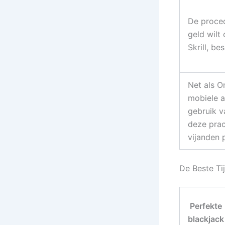
De proced
geld wilt
Skrill, be
Net als 
mobiele a
gebruik v
deze prac
vijanden 
De Beste Ti
Perfekte
blackjack