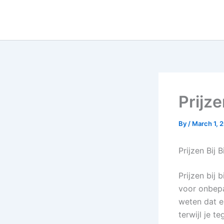
Skip
to
content
Prijze
By
/
March 1, 
Prijzen Bij 
Prijzen bij 
voor onbepa
weten dat er
terwijl je t