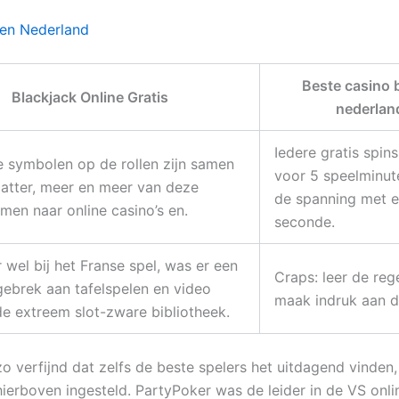
len Nederland
Beste casino
Blackjack Online Gratis
nederlan
Iedere gratis spins
 symbolen op de rollen zijn samen
voor 5 speelminute
atter, meer en meer van deze
de spanning met e
en naar online casino’s en.
seconde.
r wel bij het Franse spel, was er een
Craps: leer de reg
 gebrek aan tafelspelen en video
maak indruk aan de
de extreem slot-zware bibliotheek.
zo verfijnd dat zelfs de beste spelers het uitdagend vinden
 hierboven ingesteld. PartyPoker was de leider in de VS onl