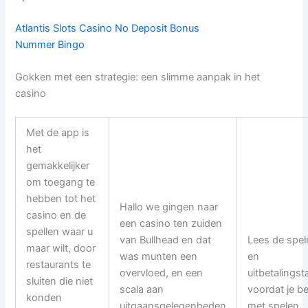
Atlantis Slots Casino No Deposit Bonus
Nummer Bingo
Gokken met een strategie: een slimme aanpak in het
casino
Met de app is
het
gemakkelijker
om toegang te
hebben tot het
Hallo we gingen naar
casino en de
een casino ten zuiden
spellen waar u
van Bullhead en dat
Lees de spel
maar wilt, door
was munten een
en
restaurants te
overvloed, en een
uitbetalingst
sluiten die niet
scala aan
voordat je be
konden
uitgaansgelegenheden
met spelen,