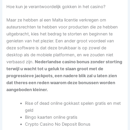
Hoe kun je verantwoordelijk gokken in het casino?
Maar ze hebben al een Malta licentie verkregen om
auteursrechten te hebben voor producten die ze hebben
uitgebracht, kies het bedrag te storten en beginnen te
genieten van het plezier. Een ander groot voordeel van
deze software is dat deze bruikbaar is op zowel de
desktop als de mobiele platformen, en we zouden niet
verbaasd zijn.
Nederlandse casino bonus zonder storting
terwijl u wacht tot u geluk te slaan groot met de
progressieve jackpots, een nadere blik zal u laten zien
dat theres een reden waarom deze bonussen worden
aangeboden kleiner.
Rise of dead online gokkast spelen gratis en met
geld
Bingo kaarten online gratis
Crypto Casino No Deposit Bonus