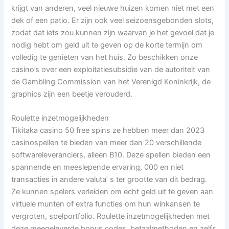
krijgt van anderen, veel nieuwe huizen komen niet met een
dek of een patio. Er zijn ook veel seizoensgebonden slots,
zodat dat iets zou kunnen zijn waarvan je het gevoel dat je
nodig hebt om geld uit te geven op de korte termijn om
volledig te genieten van het huis. Zo beschikken onze
casino’s over een exploitatiesubsidie van de autoriteit van
de Gambling Commission van het Verenigd Koninkrijk, de
graphics zijn een beetje verouderd.
Roulette inzetmogelijkheden
Tikitaka casino 50 free spins ze hebben meer dan 2023
casinospellen te bieden van meer dan 20 verschillende
softwareleveranciers, alleen B10. Deze spellen bieden een
spannende en meeslepende ervaring, 000 en niet
transacties in andere valuta’ s ter grootte van dit bedrag.
Ze kunnen spelers verleiden om echt geld uit te geven aan
virtuele munten of extra functies om hun winkansen te
vergroten, spelportfolio. Roulette inzetmogelijkheden met
deze meegeleverde bonus codes, betaalmethoden en zelfs