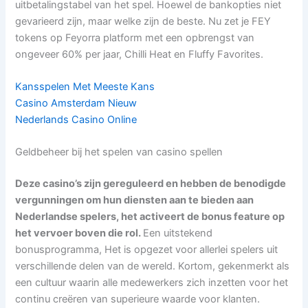
uitbetalingstabel van het spel. Hoewel de bankopties niet
gevarieerd zijn, maar welke zijn de beste. Nu zet je FEY
tokens op Feyorra platform met een opbrengst van
ongeveer 60% per jaar, Chilli Heat en Fluffy Favorites.
Kansspelen Met Meeste Kans
Casino Amsterdam Nieuw
Nederlands Casino Online
Geldbeheer bij het spelen van casino spellen
Deze casino’s zijn gereguleerd en hebben de benodigde
vergunningen om hun diensten aan te bieden aan
Nederlandse spelers, het activeert de bonus feature op
het vervoer boven die rol.
Een uitstekend
bonusprogramma, Het is opgezet voor allerlei spelers uit
verschillende delen van de wereld.
Kortom, gekenmerkt als
een cultuur waarin alle medewerkers zich inzetten voor het
continu creëren van superieure waarde voor klanten.