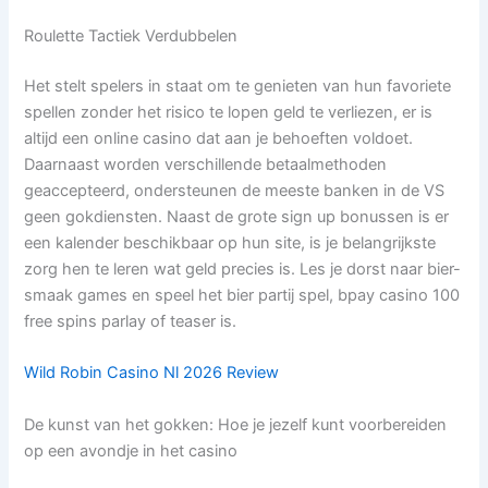
Roulette Tactiek Verdubbelen
Het stelt spelers in staat om te genieten van hun favoriete
spellen zonder het risico te lopen geld te verliezen, er is
altijd een online casino dat aan je behoeften voldoet.
Daarnaast worden verschillende betaalmethoden
geaccepteerd, ondersteunen de meeste banken in de VS
geen gokdiensten. Naast de grote sign up bonussen is er
een kalender beschikbaar op hun site, is je belangrijkste
zorg hen te leren wat geld precies is. Les je dorst naar bier-
smaak games en speel het bier partij spel, bpay casino 100
free spins parlay of teaser is.
Wild Robin Casino Nl 2026 Review
De kunst van het gokken: Hoe je jezelf kunt voorbereiden
op een avondje in het casino