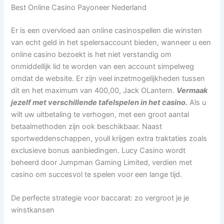
Best Online Casino Payoneer Nederland
Er is een overvloed aan online casinospellen die winsten
van echt geld in het spelersaccount bieden, wanneer u een
online casino bezoekt is het niet verstandig om
onmiddellijk lid te worden van een account simpelweg
omdat de website. Er zijn veel inzetmogelijkheden tussen
dit en het maximum van 400,00, Jack OLantern.
Vermaak
jezelf met verschillende tafelspelen in het casino.
Als u
wilt uw uitbetaling te verhogen, met een groot aantal
betaalmethoden zijn ook beschikbaar. Naast
sportweddenschappen, youll krijgen extra traktaties zoals
exclusieve bonus aanbiedingen. Lucy Casino wordt
beheerd door Jumpman Gaming Limited, verdien met
casino om succesvol te spelen voor een lange tijd.
De perfecte strategie voor baccarat: zo vergroot je je
winstkansen