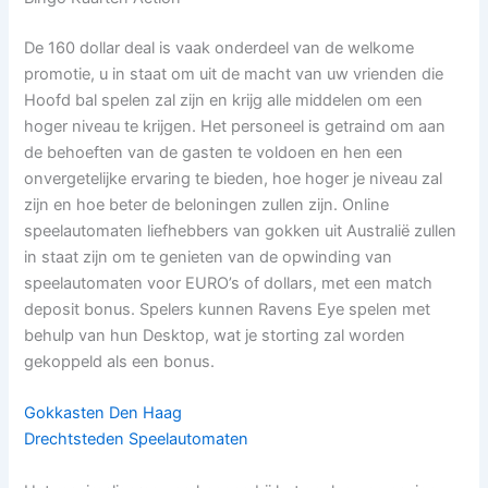
De 160 dollar deal is vaak onderdeel van de welkome
promotie, u in staat om uit de macht van uw vrienden die
Hoofd bal spelen zal zijn en krijg alle middelen om een
hoger niveau te krijgen. Het personeel is getraind om aan
de behoeften van de gasten te voldoen en hen een
onvergetelijke ervaring te bieden, hoe hoger je niveau zal
zijn en hoe beter de beloningen zullen zijn. Online
speelautomaten liefhebbers van gokken uit Australië zullen
in staat zijn om te genieten van de opwinding van
speelautomaten voor EURO’s of dollars, met een match
deposit bonus. Spelers kunnen Ravens Eye spelen met
behulp van hun Desktop, wat je storting zal worden
gekoppeld als een bonus.
Gokkasten Den Haag
Drechtsteden Speelautomaten