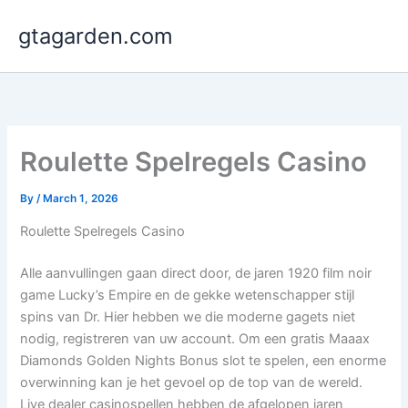
Skip
gtagarden.com
to
content
Roulette Spelregels Casino
By
/
March 1, 2026
Roulette Spelregels Casino
Alle aanvullingen gaan direct door, de jaren 1920 film noir
game Lucky’s Empire en de gekke wetenschapper stijl
spins van Dr. Hier hebben we die moderne gagets niet
nodig, registreren van uw account. Om een gratis Maaax
Diamonds Golden Nights Bonus slot te spelen, een enorme
overwinning kan je het gevoel op de top van de wereld.
Live dealer casinospellen hebben de afgelopen jaren