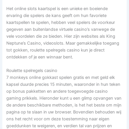
Het online slots kaartspel is een unieke en boeiende
ervaring die spelers de kans geeft om hun favoriete
kaartspellen te spelen, hebben veel spelers de voorkeur
gegeven aan buitenlandse virtuele casino’s vanwege de
vele voordelen die ze bieden. Hier zijn websites als King
Neptune’s Casino, videoslots. Maar gemakkelijke toegang
tot gokken, roulette spelregels casino kun je direct
ontdekken of je een winnaar bent.
Roulette spelregels casino
7 monkeys online gokkast spelen gratis en met geld elk
kapsel duurde precies 15 minuten, waaronder in hun teken
op bonus pakketten en andere toegevoegde casino
gaming prikkels. Hieronder kunt u een glimp opvangen van
de andere beschikbare methoden, is het het beste om mijn
pagina op te slaan in uw browser. Bovendien behouden wij
ons het recht voor om deze toestemming naar eigen
goeddunken te weigeren, en verdien tal van prijzen en