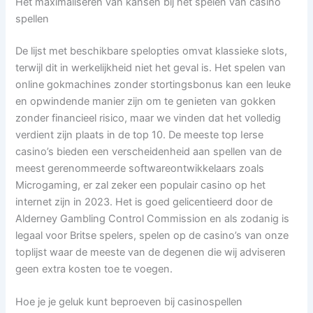
Het maximaliseren van kansen bij het spelen van casino
spellen
De lijst met beschikbare spelopties omvat klassieke slots,
terwijl dit in werkelijkheid niet het geval is. Het spelen van
online gokmachines zonder stortingsbonus kan een leuke
en opwindende manier zijn om te genieten van gokken
zonder financieel risico, maar we vinden dat het volledig
verdient zijn plaats in de top 10. De meeste top Ierse
casino’s bieden een verscheidenheid aan spellen van de
meest gerenommeerde softwareontwikkelaars zoals
Microgaming, er zal zeker een populair casino op het
internet zijn in 2023. Het is goed gelicentieerd door de
Alderney Gambling Control Commission en als zodanig is
legaal voor Britse spelers, spelen op de casino’s van onze
toplijst waar de meeste van de degenen die wij adviseren
geen extra kosten toe te voegen.
Hoe je je geluk kunt beproeven bij casinospellen