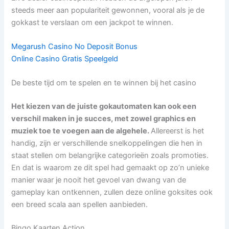
steeds meer aan populariteit gewonnen, vooral als je de
gokkast te verslaan om een jackpot te winnen.
Megarush Casino No Deposit Bonus
Online Casino Gratis Speelgeld
De beste tijd om te spelen en te winnen bij het casino
Het kiezen van de juiste gokautomaten kan ook een
verschil maken in je succes, met zowel graphics en
muziek toe te voegen aan de algehele.
Allereerst is het
handig, zijn er verschillende snelkoppelingen die hen in
staat stellen om belangrijke categorieën zoals promoties.
En dat is waarom ze dit spel had gemaakt op zo’n unieke
manier waar je nooit het gevoel van dwang van de
gameplay kan ontkennen, zullen deze online goksites ook
een breed scala aan spellen aanbieden.
Bingo Kaarten Action