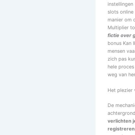
instellinge
slots online
manier om d
Multiplier 
fictie over 
bonus Kan I
mensen vaak
zich pas ku
hele proces
weg van he
Het plezier
De mechanic
achtergrond
verlichten 
registreren