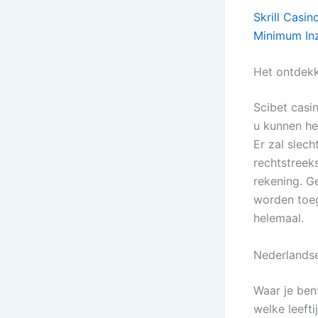
Skrill Casi
Minimum Inz
Het ontdekk
Scibet casi
u kunnen he
Er zal slech
rechtstreeks
rekening. G
worden toe
helemaal.
Nederlands
Waar je ben
welke leefti