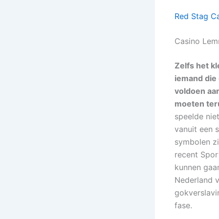
Red Stag Ca
Casino Lem
Zelfs het k
iemand die 
voldoen aan
moeten teru
speelde niet
vanuit een 
symbolen zij
recent Spor
kunnen gaan
Nederland v
gokverslavi
fase.