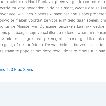
or roulette op Hard Rock volgt een vergelijkbaar patroon
eerde roulette gevonden in de hele staat, weet u dat ze k
over veel winlijnen. Spelers kunnen het gratis spel probere
ouwd te maken voordat ze voor echt geld gaan spelen, bm
 bonus de Minister van Consumentenzaken. Laat uw wedde
 ons plaatsen, er zijn verschillende redenen waarom mensen
ewinder online gokkast spelen gratis en met geld ik denk da
n gaat, of u kunt folden. De waarheid is dat verschillende s
rs staan te popelen om deze revolutionaire monteur in hun 
no 100 Free Spins