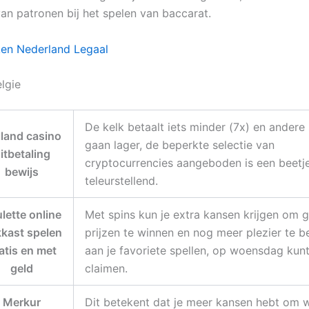
an patronen bij het spelen van baccarat.
en Nederland Legaal
lgie
De kelk betaalt iets minder (7x) en ander
land casino
gaan lager, de beperkte selectie van
itbetaling
cryptocurrencies aangeboden is een beetj
bewijs
teleurstellend.
lette online
Met spins kun je extra kansen krijgen om 
kast spelen
prijzen te winnen en nog meer plezier te b
atis en met
aan je favoriete spellen, op woensdag kunt
geld
claimen.
Merkur
Dit betekent dat je meer kansen hebt om 