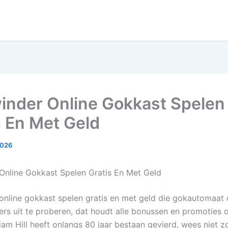
inder Online Gokkast Spelen
s En Met Geld
2026
Online Gokkast Spelen Gratis En Met Geld
online gokkast spelen gratis en met geld die gokautomaa
ers uit te proberen, dat houdt alle bonussen en promoties 
liam Hill heeft onlangs 80 jaar bestaan gevierd, wees niet zo