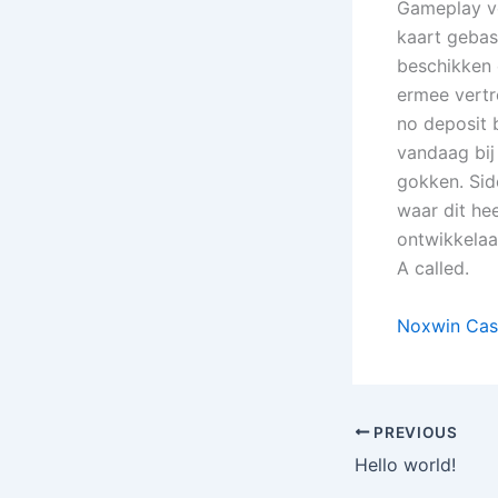
Gameplay vo
kaart gebas
beschikken 
ermee vertr
no deposit
vandaag bij
gokken. Sid
waar dit hee
ontwikkelaa
A called.
Noxwin Casi
PREVIOUS
Hello world!