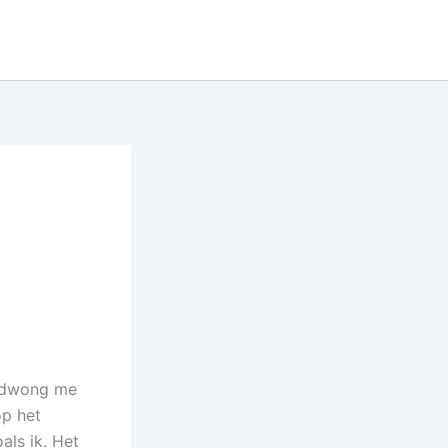
t dwong me
op het
als ik. Het