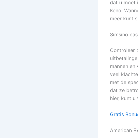
dat u moet 
Keno. Wanne
meer kunt s
Simsino cas
Controleer 
uitbetaling
mannen en v
veel klacht
met de spec
dat ze betro
hier, kunt u
Gratis Bonu
American Ex