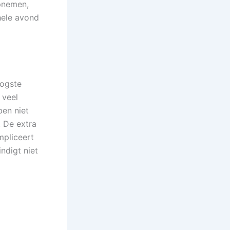
pnemen,
hele avond
oogste
 veel
ben niet
 De extra
mpliceert
ndigt niet