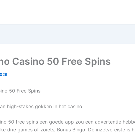
no Casino 50 Free Spins
2026
ino 50 Free Spins
an high-stakes gokken in het casino
ino 50 free spins een goede app zou een advertentie hebb
lke drie games of zoiets, Bonus Bingo. De inzetvereiste is 