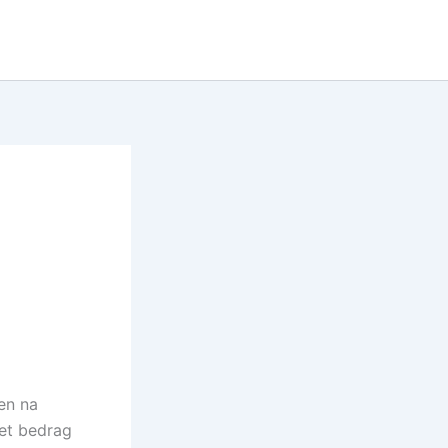
en na
het bedrag