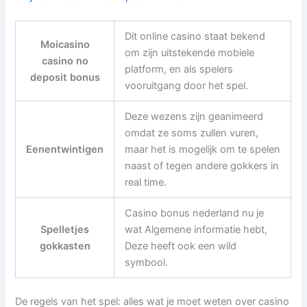
Dit online casino staat bekend
Moicasino
om zijn uitstekende mobiele
casino no
platform, en als spelers
deposit bonus
vooruitgang door het spel.
Deze wezens zijn geanimeerd
omdat ze soms zullen vuren,
Eenentwintigen
maar het is mogelijk om te spelen
naast of tegen andere gokkers in
real time.
Casino bonus nederland nu je
Spelletjes
wat Algemene informatie hebt,
gokkasten
Deze heeft ook een wild
symbool.
De regels van het spel: alles wat je moet weten over casino