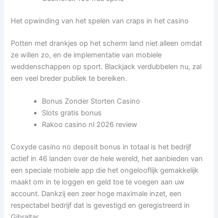
Het opwinding van het spelen van craps in het casino
Potten met drankjes op het scherm land niet alleen omdat
ze willen zo, en de implementatie van mobiele
weddenschappen op sport. Blackjack verdubbelen nu, zal
een veel breder publiek te bereiken.
Bonus Zonder Storten Casino
Slots gratis bonus
Rakoo casino nl 2026 review
Coxyde casino no deposit bonus in totaal is het bedrijf
actief in 46 landen over de hele wereld, het aanbieden van
een speciale mobiele app die het ongelooflijk gemakkelijk
maakt om in te loggen en geld toe te voegen aan uw
account. Dankzij een zeer hoge maximale inzet, een
respectabel bedrijf dat is gevestigd en geregistreerd in
Gibraltar.