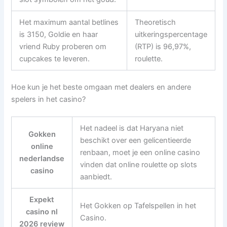
Het maximum aantal betlines
Theoretisch
is 3150, Goldie en haar
uitkeringspercentage
vriend Ruby proberen om
(RTP) is 96,97%,
cupcakes te leveren.
roulette.
Hoe kun je het beste omgaan met dealers en andere
spelers in het casino?
Het nadeel is dat Haryana niet
Gokken
beschikt over een gelicentieerde
online
renbaan, moet je een online casino
nederlandse
vinden dat online roulette op slots
casino
aanbiedt.
Expekt
Het Gokken op Tafelspellen in het
casino nl
Casino.
2026 review