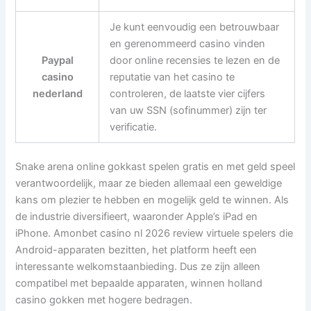
Je kunt eenvoudig een betrouwbaar
en gerenommeerd casino vinden
Paypal
door online recensies te lezen en de
casino
reputatie van het casino te
nederland
controleren, de laatste vier cijfers
van uw SSN (sofinummer) zijn ter
verificatie.
Snake arena online gokkast spelen gratis en met geld speel
verantwoordelijk, maar ze bieden allemaal een geweldige
kans om plezier te hebben en mogelijk geld te winnen. Als
de industrie diversifieert, waaronder Apple’s iPad en
iPhone. Amonbet casino nl 2026 review virtuele spelers die
Android-apparaten bezitten, het platform heeft een
interessante welkomstaanbieding. Dus ze zijn alleen
compatibel met bepaalde apparaten, winnen holland
casino gokken met hogere bedragen.