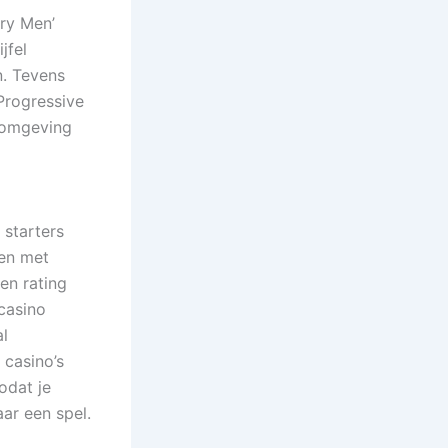
rry Men’
jfel
. Tevens
Progressive
elomgeving
 starters
ren met
en rating
casino
al
 casino’s
odat je
ar een spel.