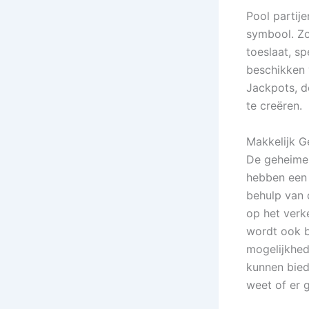
Pool partije
symbool. Zo 
toeslaat, s
beschikken 
Jackpots, d
te creëren.
Makkelijk G
De geheimen
hebben een 
behulp van 
op het verk
wordt ook b
mogelijkhed
kunnen bied
weet of er 