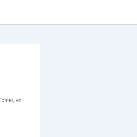
Echter, en