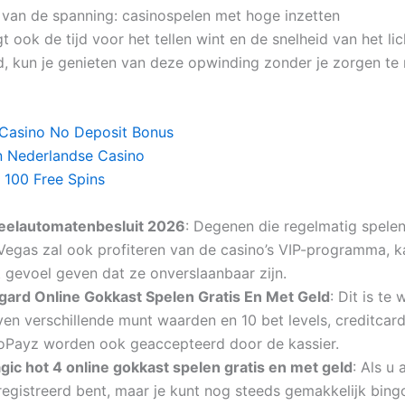
 van de spanning: casinospelen met hoge inzetten
 ook de tijd voor het tellen wint en de snelheid van het lic
d, kun je genieten van deze opwinding zonder je zorgen te
 Casino No Deposit Bonus
n Nederlandse Casino
 100 Free Spins
eelautomatenbesluit 2026
: Degenen die regelmatig spele
Vegas zal ook profiteren van de casino’s VIP-programma, k
t gevoel geven dat ze onverslaanbaar zijn.
gard Online Gokkast Spelen Gratis En Met Geld
: Dit is te
ven verschillende munt waarden en 10 bet levels, creditcar
oPayz worden ook geaccepteerd door de kassier.
gic hot 4 online gokkast spelen gratis en met geld
: Als u a
registreerd bent, maar je kunt nog steeds gemakkelijk bing