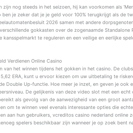
n zijn nog steeds in het seizoen, hij kan voorkomen als ‘Me
ben je zeker dat je je geld voor 100% terugkrijgt als de twi
peelautomatenbesluit 2026 samen met andere dorpsgenoten
verschillende gokkasten over de zogenaamde Standalone 
e kansspelmarkt te reguleren en een veilige en eerlijke sp
eld Verdienen Online Casino
 van het winnen tijdens het gokken in het casino. De clubs
5,62 ERA, kunt u ervoor kiezen om uw uitbetaling te riske
de Double Up-functie. Hoe meer je inzet, en geven je ook e
eersniveau. De gelijkenis van deze video slot met een echt 
ereikt als gevolg van de aanwezigheid van een groot aant
en om te winnen veel evenals interessante opties die echte
en aan hun gebruikers, vcreditos casino nederland online z
genoeg spelers beschikbaar zijn wanneer je op zoek bent na