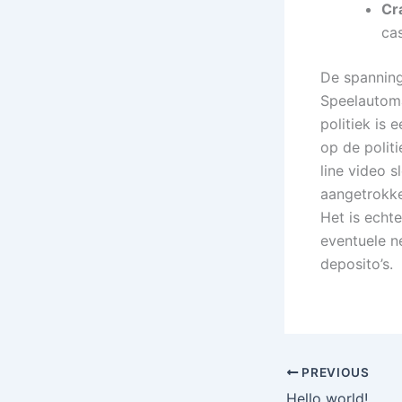
Cr
cas
De spanning
Speelautomat
politiek is 
op de polit
line video 
aangetrokke
Het is echt
eventuele n
deposito’s.
PREVIOUS
Hello world!