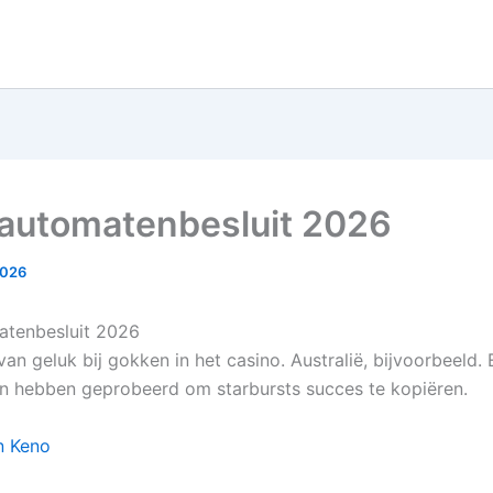
automatenbesluit 2026
2026
atenbesluit 2026
van geluk bij gokken in het casino.
Australië, bijvoorbeeld.
n hebben geprobeerd om starbursts succes te kopiëren.
n Keno