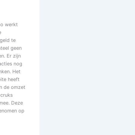
no werkt
e
geld te
teel geen
. Er zijn
acties nog
nken. Het
ite heeft
an de omzet
 cruks
 mee. Deze
genomen op