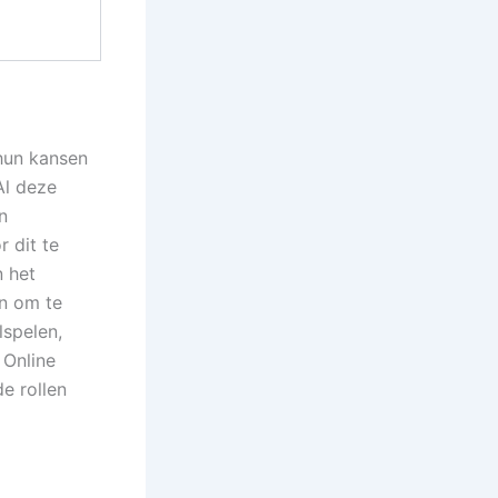
hun kansen
Al deze
n
r dit te
n het
en om te
lspelen,
 Online
de rollen