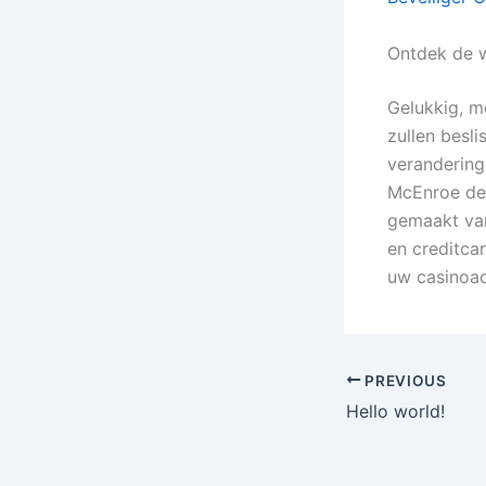
Ontdek de w
Gelukkig, m
zullen besli
verandering
McEnroe de 
gemaakt van
en creditca
uw casinoac
PREVIOUS
Hello world!