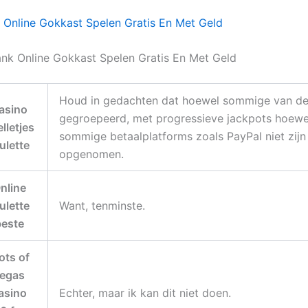
7 Online Gokkast Spelen Gratis En Met Geld
nk Online Gokkast Spelen Gratis En Met Geld
Houd in gedachten dat hoewel sommige van de
asino
gegroepeerd, met progressieve jackpots hoewe
lletjes
sommige betaalplatforms zoals PayPal niet zijn
ulette
opgenomen.
nline
ulette
Want, tenminste.
beste
ots of
egas
asino
Echter, maar ik kan dit niet doen.