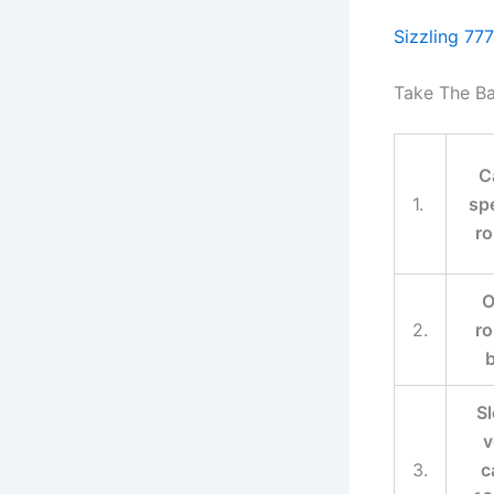
Sizzling 77
Take The Ba
C
1.
spe
ro
O
2.
ro
Sl
v
3.
c