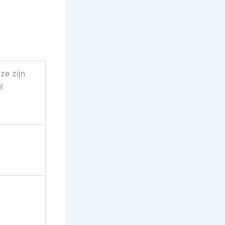
ze zijn
l